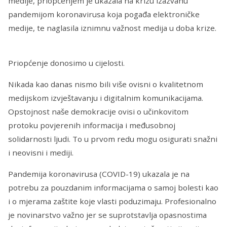
medije, priopćenjem je ukazala na krizu izazvanu
pandemijom koronavirusa koja pogađa elektroničke
medije, te naglasila iznimnu važnost medija u doba krize.
Priopćenje donosimo u cijelosti.
Nikada kao danas nismo bili više ovisni o kvalitetnom
medijskom izvještavanju i digitalnim komunikacijama.
Opstojnost naše demokracije ovisi o učinkovitom
protoku povjerenih informacija i međusobnoj
solidarnosti ljudi. To u prvom redu mogu osigurati snažni
i neovisni i mediji.
Pandemija koronavirusa (COVID-19) ukazala je na
potrebu za pouzdanim informacijama o samoj bolesti kao
i o mjerama zaštite koje vlasti poduzimaju. Profesionalno
je novinarstvo važno jer se suprotstavlja opasnostima