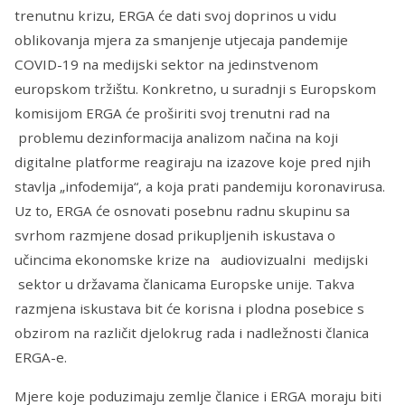
trenutnu krizu, ERGA će dati svoj doprinos u vidu
oblikovanja mjera za smanjenje utjecaja pandemije
COVID-19 na medijski sektor na jedinstvenom
europskom tržištu. Konkretno, u suradnji s Europskom
komisijom ERGA će proširiti svoj trenutni rad na
problemu dezinformacija analizom načina na koji
digitalne platforme reagiraju na izazove koje pred njih
stavlja „infodemija“, a koja prati pandemiju koronavirusa.
Uz to, ERGA će osnovati posebnu radnu skupinu sa
svrhom razmjene dosad prikupljenih iskustava o
učincima ekonomske krize na audiovizualni medijski
sektor u državama članicama Europske unije. Takva
razmjena iskustava bit će korisna i plodna posebice s
obzirom na različit djelokrug rada i nadležnosti članica
ERGA-e.
Mjere koje poduzimaju zemlje članice i ERGA moraju biti