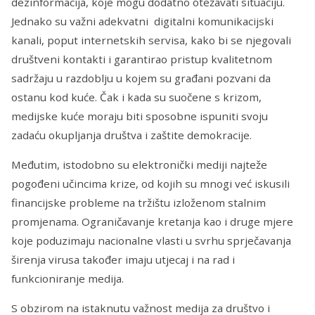
dezinformacija, koje mogu dodatno otežavati situaciju.
Jednako su važni adekvatni digitalni komunikacijski
kanali, poput internetskih servisa, kako bi se njegovali
društveni kontakti i garantirao pristup kvalitetnom
sadržaju u razdoblju u kojem su građani pozvani da
ostanu kod kuće. Čak i kada su suočene s krizom,
medijske kuće moraju biti sposobne ispuniti svoju
zadaću okupljanja društva i zaštite demokracije.
Međutim, istodobno su elektronički mediji najteže
pogođeni učincima krize, od kojih su mnogi već iskusili
financijske probleme na tržištu izloženom stalnim
promjenama. Ograničavanje kretanja kao i druge mjere
koje poduzimaju nacionalne vlasti u svrhu sprječavanja
širenja virusa također imaju utjecaj i na rad i
funkcioniranje medija.
S obzirom na istaknutu važnost medija za društvo i