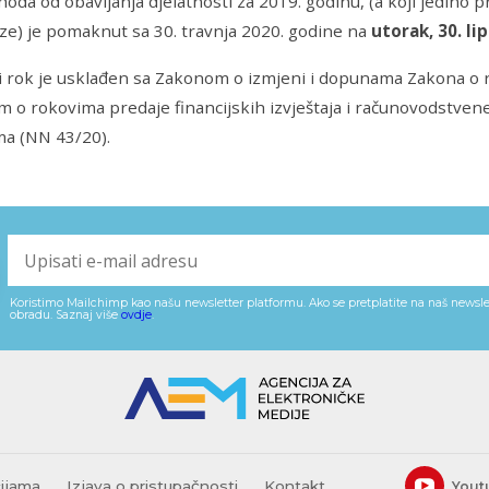
hoda od obavljanja djelatnosti za 2019. godinu, (a koji jedino p
e) je pomaknut sa 30. travnja 2020. godine na
utorak, 30. li
 rok je usklađen sa Zakonom o izmjeni i dopunama Zakona o 
m o rokovima predaje financijskih izvještaja i računovodstv
ma (NN 43/20).
Koristimo Mailchimp kao našu newsletter platformu. Ako se pretplatite na naš newslet
obradu. Saznaj više
ovdje
.
cijama
Izjava o pristupačnosti
Kontakt
Yout