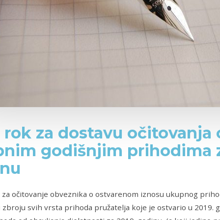
 rok za dostavu očitovanja
nim godišnjim prihodima z
inu
k za očitovanje obveznika o ostvarenom iznosu ukupnog prihod
 zbroju svih vrsta prihoda pružatelja koje je ostvario u 2019.