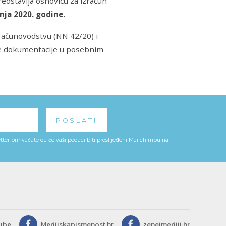
redstavlja osnovicu za izračun
pnja 2020. godine.
računovodstvu (NN 42/20) i
ene dokumentacije u posebnim
ter prihvaćate da će vaši podaci biti proslijeđeni Mailchimpu na
ube
Medijskapismenost.hr
zeneimediji.hr