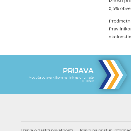
iznosu pri
0,5% obvez
Predmetni
Pravilniko
okolnosti
PRIJAVA
Moguća odjava klikom na link na dnu naše
e-pošte
Izjava o zaštiti privatnosti
Pravo na pristup informa