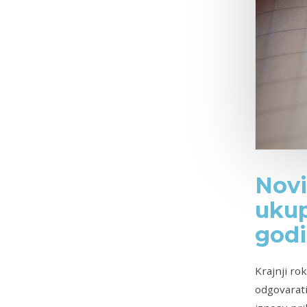
Novi
ukup
god
Krajnji ro
odgovarati