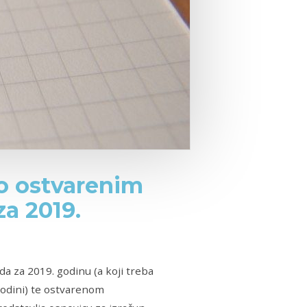
 o ostvarenim
a 2019.
a za 2019. godinu (a koji treba
 godini) te ostvarenom