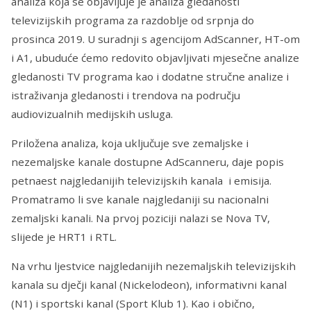
analiza koja se objavljuje je analiza gledanosti
televizijskih programa za razdoblje od srpnja do
prosinca 2019. U suradnji s agencijom AdScanner, HT-om
i A1, ubuduće ćemo redovito objavljivati mjesečne analize
gledanosti TV programa kao i dodatne stručne analize i
istraživanja gledanosti i trendova na području
audiovizualnih medijskih usluga.
Priložena analiza, koja uključuje sve zemaljske i
nezemaljske kanale dostupne AdScanneru, daje popis
petnaest najgledanijih televizijskih kanala i emisija.
Promatramo li sve kanale najgledaniji su nacionalni
zemaljski kanali. Na prvoj poziciji nalazi se Nova TV,
slijede je HRT1 i RTL.
Na vrhu ljestvice najgledanijih nezemaljskih televizijskih
kanala su dječji kanal (Nickelodeon), informativni kanal
(N1) i sportski kanal (Sport Klub 1). Kao i obično,