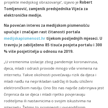
projekte medijskog obrazovanja”, izjavio je
Robert
Tomljenović, zamjenik predsjednika Vijeća za
elektroničke medije.
Na povećan interes za medijskom pismenošću
upućuje i značajan rast čitanosti portala
medijskapismenost.hr
tijekom posljednjih mjeseci. U
travnju je zabilježeno
85 tisuća posjeta portalu i 300
% više posjetitelja
u odnosu na 2019.
„U vremenima izolacije zbog pandemije koronavirusa,
djeca, mladi i odrasli provode mnogo više vremena na
internetu. Takve okolnosti povećavaju rizik da djeca i
mladi naiđu na neprikladan sadržaj ili budu izloženi
elektroničkom nasilju. Ono što nas najviše zabrinjava jest
činjenica da se djeca i mladi rijetko povjeravaju
roditeljima ili nastavnicima o svojim iskustvima na
internetu. Želimo to promijeniti i ovogodišnjim