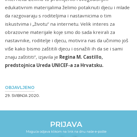
edukativnim materijalima želimo potaknuti djecu i mlade
da razgovaraju s roditeljima i nastavnicima o tim
iskustvima i „životu“ na internetu. Velik interes za
obrazovne materijale koje smo do sada kreirali za
nastavnike, roditelje i djecu, motivira nas da učinimo još
više kako bismo zaštitili djecu i osnažili ih da se i sami
znaju zaštititi“, izjavila je
Regina M. Castillo,
predstojnica Ureda UNICEF-a za Hrvatsku.
OBJAVLJENO
29. SVIBNJA 2020.
PRIJAVA
Moguća odjava klikom na link na dnu naše e-pošte