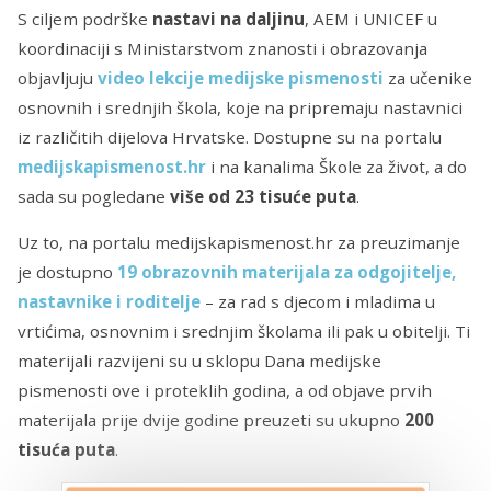
S ciljem podrške
nastavi na daljinu
, AEM i UNICEF u
koordinaciji s Ministarstvom znanosti i obrazovanja
objavljuju
video lekcije medijske pismenosti
za učenike
osnovnih i srednjih škola, koje na pripremaju nastavnici
iz različitih dijelova Hrvatske. Dostupne su na portalu
medijskapismenost.hr
i na kanalima Škole za život, a do
sada su pogledane
više od 23 tisuće puta
.
Uz to, na portalu medijskapismenost.hr za preuzimanje
je dostupno
19 obrazovnih materijala za odgojitelje,
nastavnike i roditelje
– za rad s djecom i mladima u
vrtićima, osnovnim i srednjim školama ili pak u obitelji. Ti
materijali razvijeni su u sklopu Dana medijske
pismenosti ove i proteklih godina, a od objave prvih
materijala prije dvije godine preuzeti su ukupno
200
tisuća puta
.