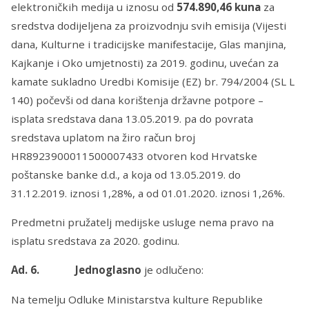
elektroničkih medija u iznosu od
574.890,46
kuna
za
sredstva dodijeljena za proizvodnju svih emisija (Vijesti
dana, Kulturne i tradicijske manifestacije, Glas manjina,
Kajkanje i Oko umjetnosti) za 2019. godinu, uvećan za
kamate sukladno Uredbi Komisije (EZ) br. 794/2004 (SL L
140) počevši od dana korištenja državne potpore –
isplata sredstava dana 13.05.2019. pa do povrata
sredstava uplatom na žiro račun broj
HR8923900011500007433 otvoren kod Hrvatske
poštanske banke d.d., a koja od 13.05.2019. do
31.12.2019. iznosi 1,28%, a od 01.01.2020. iznosi 1,26%.
Predmetni pružatelj medijske usluge nema pravo na
isplatu sredstava za 2020. godinu.
Ad. 6. Jednoglasno
je odlučeno:
Na temelju Odluke Ministarstva kulture Republike