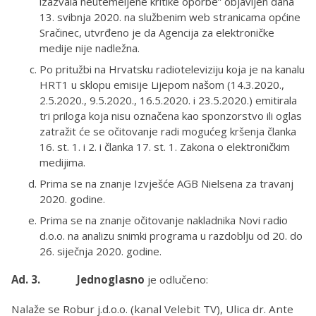
izazvala neutemeljene kritike oporbe” objavljen dana
13. svibnja 2020. na službenim web stranicama općine
Sračinec, utvrđeno je da Agencija za elektroničke
medije nije nadležna.
Po pritužbi na Hrvatsku radioteleviziju koja je na kanalu
HRT1 u sklopu emisije Lijepom našom (14.3.2020.,
2.5.2020., 9.5.2020., 16.5.2020. i 23.5.2020.) emitirala
tri priloga koja nisu označena kao sponzorstvo ili oglas
zatražit će se očitovanje radi mogućeg kršenja članka
16. st. 1. i 2. i članka 17. st. 1. Zakona o elektroničkim
medijima.
Prima se na znanje Izvješće AGB Nielsena za travanj
2020. godine.
Prima se na znanje očitovanje nakladnika Novi radio
d.o.o. na analizu snimki programa u razdoblju od 20. do
26. siječnja 2020. godine.
Ad. 3. Jednoglasno
je odlučeno:
Nalaže se Robur j.d.o.o. (kanal Velebit TV), Ulica dr. Ante