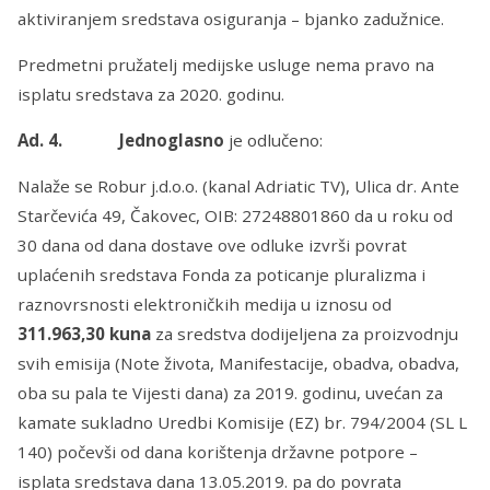
aktiviranjem sredstava osiguranja – bjanko zadužnice.
Predmetni pružatelj medijske usluge nema pravo na
isplatu sredstava za 2020. godinu.
Ad. 4. Jednoglasno
je odlučeno:
Nalaže se Robur j.d.o.o. (kanal Adriatic TV), Ulica dr. Ante
Starčevića 49, Čakovec, OIB: 27248801860 da u roku od
30 dana od dana dostave ove odluke izvrši povrat
uplaćenih sredstava Fonda za poticanje pluralizma i
raznovrsnosti elektroničkih medija u iznosu od
311.963,30
kuna
za sredstva dodijeljena za proizvodnju
svih emisija (Note života, Manifestacije, obadva, obadva,
oba su pala te Vijesti dana) za 2019. godinu, uvećan za
kamate sukladno Uredbi Komisije (EZ) br. 794/2004 (SL L
140) počevši od dana korištenja državne potpore –
isplata sredstava dana 13.05.2019. pa do povrata