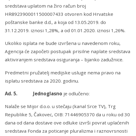
sredstava uplatom na žiro račun broj
HR8923900011500007433 otvoren kod Hrvatske
poštanske banke d.d., a koja od 13.05.2019. do
31.12.2019. iznosi 1,28%, a od 01.01.2020. iznosi 1,26%.
Ukoliko isplata ne bude izvršena u navedenom roku,
Agencija će započeti postupak prisilne naplate sredstava
aktiviranjem sredstava osiguranja – bjanko zadužnice.
Predmetni pružatelj medijske usluge nema pravo na
isplatu sredstava za 2020. godinu.
Ad. 5. Jednoglasno
je odlučeno:
Nalaže se Mijor d.o.o. u stečaju (kanal Srce TV), Trg
Republike 5, Čakovec, OIB: 71446905370 da u roku od 30
dana od dana dostave ove odluke izvrši povrat uplaćenih
sredstava Fonda za poticanje pluralizma i raznovrsnosti