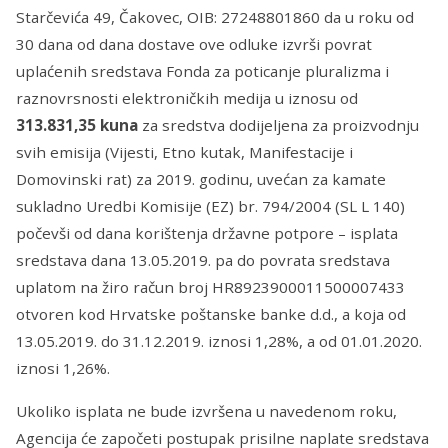
Starčevića 49, Čakovec, OIB: 27248801860 da u roku od
30 dana od dana dostave ove odluke izvrši povrat
uplaćenih sredstava Fonda za poticanje pluralizma i
raznovrsnosti elektroničkih medija u iznosu od
313.831,35
kuna
za sredstva dodijeljena za proizvodnju
svih emisija (Vijesti, Etno kutak, Manifestacije i
Domovinski rat) za 2019. godinu, uvećan za kamate
sukladno Uredbi Komisije (EZ) br. 794/2004 (SL L 140)
počevši od dana korištenja državne potpore – isplata
sredstava dana 13.05.2019. pa do povrata sredstava
uplatom na žiro račun broj HR8923900011500007433
otvoren kod Hrvatske poštanske banke d.d., a koja od
13.05.2019. do 31.12.2019. iznosi 1,28%, a od 01.01.2020.
iznosi 1,26%.
Ukoliko isplata ne bude izvršena u navedenom roku,
Agencija će započeti postupak prisilne naplate sredstava