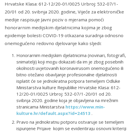
Hrvatske Klasa: 612-12/20-01/0025 Urbroj: 532-07/1-
20/01 od 20. svibnja 2020. godine, Vijeće za elektroničke
medije raspisuje Javni poziv o mjerama pomoći
honorarnim medijskim djelatnicima kojima je zbog
epidemije bolesti COVID-19 otkazana suradnja odnosno
onemogućeno redovno djelovanje kako sljedi:
Honorarnim medijskim djelatnicima (novinari, fotografi,
snimatelji) koji mogu dokazati da im je zbog posebnih
okolnosti uvjetovanih koronavirusom onemogućeno ili
bitno otežano obavljanje profesionalne djelatnosti
isplatit će se jednokratna potpora temeljem Odluke
Ministarstva kulture Republike Hrvatske Klasa: 612-
12/20-01/0025 Urbroj: 532-07/1-20/01 od 20.
svibnja 2020. godine koja je objavljena na mrežnim
stranicama Ministarstva
https://www.min-
kulture.hr/default.aspx?id=24513
.
Pravo na jednokratnu potporu ostvaruje se temeljem
ispunjene Prijave kojim se evidentiraju osnovni kriteriji