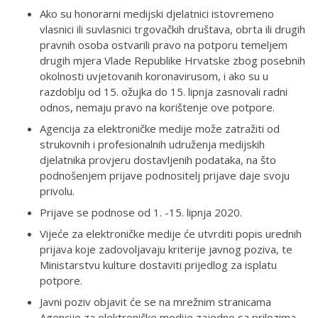
Ako su honorarni medijski djelatnici istovremeno
vlasnici ili suvlasnici trgovačkih društava, obrta ili drugih
pravnih osoba ostvarili pravo na potporu temeljem
drugih mjera Vlade Republike Hrvatske zbog posebnih
okolnosti uvjetovanih koronavirusom, i ako su u
razdoblju od 15. ožujka do 15. lipnja zasnovali radni
odnos, nemaju pravo na korištenje ove potpore.
Agencija za elektroničke medije može zatražiti od
strukovnih i profesionalnih udruženja medijskih
djelatnika provjeru dostavljenih podataka, na što
podnošenjem prijave podnositelj prijave daje svoju
privolu.
Prijave se podnose od 1. -15. lipnja 2020.
Vijeće za elektroničke medije će utvrditi popis urednih
prijava koje zadovoljavaju kriterije javnog poziva, te
Ministarstvu kulture dostaviti prijedlog za isplatu
potpore.
Javni poziv objavit će se na mrežnim stranicama
Agencije za elektroničke medije zajedno sa prilozima