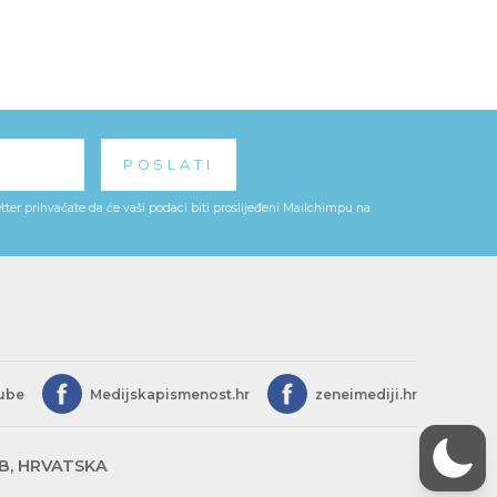
ter prihvaćate da će vaši podaci biti proslijeđeni Mailchimpu na
ube
Medijskapismenost.hr
zeneimediji.hr
EB, HRVATSKA