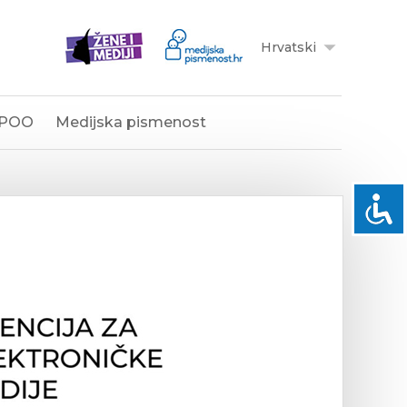
Hrvatski
POO
Medijska pismenost