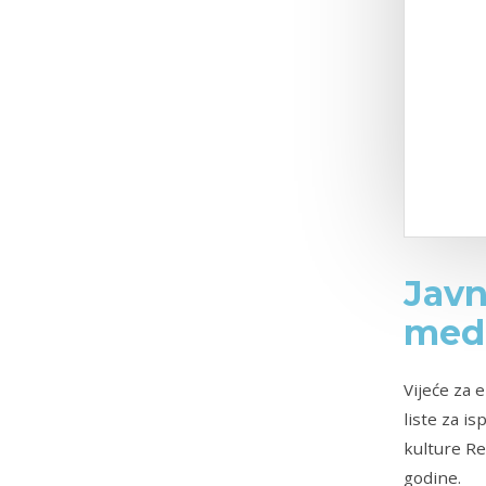
Javn
medi
Vijeće za 
liste za i
kulture Re
godine.