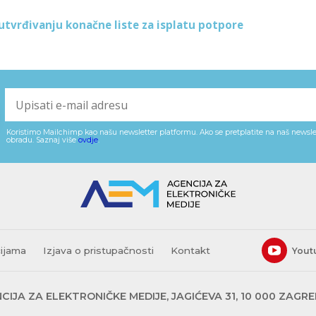
utvrđivanju konačne liste za isplatu potpore
Koristimo Mailchimp kao našu newsletter platformu. Ako se pretplatite na naš newslet
obradu. Saznaj više
ovdje
.
cijama
Izjava o pristupačnosti
Kontakt
Yout
CIJA ZA ELEKTRONIČKE MEDIJE, JAGIĆEVA 31, 10 000 ZAGR