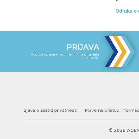
Odluka o 
PRIJAVA
Moguća odjava klikom na link na dnu naše
e-pošte
Izjava o zaštiti privatnosti
Pravo na pristup informa
© 2026 AGEN