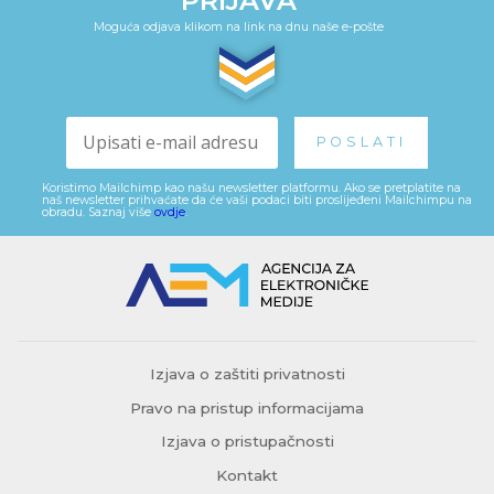
PRIJAVA
Moguća odjava klikom na link na dnu naše e-pošte
Koristimo Mailchimp kao našu newsletter platformu. Ako se pretplatite na
naš newsletter prihvaćate da će vaši podaci biti proslijeđeni Mailchimpu na
obradu. Saznaj više
ovdje
.
Izjava o zaštiti privatnosti
Pravo na pristup informacijama
Izjava o pristupačnosti
Kontakt