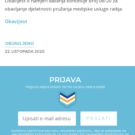
Obavijest o namjeri davanja koncesije broj 06/20 za
obavljanje djelatnosti pružanja medijske usluge radija.
Obavijest
OBJAVLJENO
22. LISTOPADA 2020.
PRIJAVA
Moguća odjava klikom na link na dnu naše e-pošte
Koristimo Mailchimp kao našu newsletter platformu. Ako se pretplatite na
naš newsletter prihvaćate da će vaši podaci biti proslijeđeni Mailchimpu na