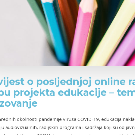
ijest o posljednjoj online r
pu projekta edukacije – te
zovanje
rednih okolnosti pandemije virusa COVID-19, edukacija naklad
nju audiovizualnih, radijskih programa i sadržaja koji su od jav