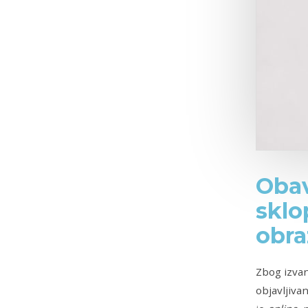
Obav
sklo
obra
Zbog izvan
objavljiva