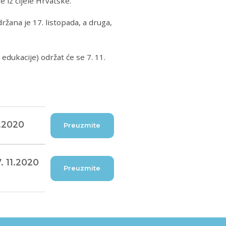
 iz cijele Hrvatske.
ržana je 17. listopada, a druga,
edukacije) održat će se 7. 11.
1.2020
Preuzmite
. 11.2020
Preuzmite