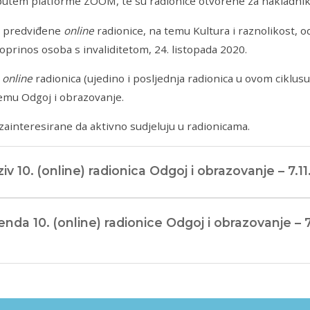
putem platforme ZOOM, te su radionice otvorene za nakladnike
ri predviđene
online
radionice, na temu Kultura i raznolikost, od
prinos osoba s invaliditetom, 24. listopada 2020.
a
online
radionica (ujedino i posljednja radionica u ovom ciklusu 
emu Odgoj i obrazovanje.
ainteresirane da aktivno sudjeluju u radionicama.
iv 10. (online) radionica Odgoj i obrazovanje – 7.1
nda 10. (online) radionice Odgoj i obrazovanje – 7