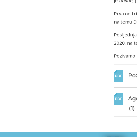
je
online
, 
Prva od t
na temu Do
Posljednj
2020. na t
Pozivamo z
Poz
Age
(1)