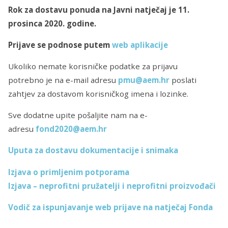
Rok za dostavu ponuda na Javni natječaj je 11.
prosinca 2020. godine.
Prijave se podnose putem
web aplikacije
Ukoliko nemate korisničke podatke za prijavu
potrebno je na e-mail adresu
pmu@a
em.h
r
poslati
zahtjev za dostavom korisničkog imena i lozinke.
Sve dodatne upite pošaljite nam na e-
adresu
fond2020@aem.hr
Uputa za dostavu dokumentacije i snimaka
Izjava o primljenim potporama
Izjava – neprofitni pružatelji i neprofitni proizvođači
Vodič za ispunjavanje web prijave na natječaj Fonda