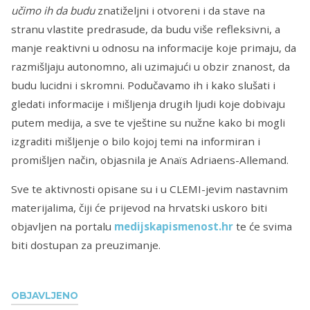
učimo ih da budu
znatiželjni i otvoreni i da stave na
stranu vlastite predrasude, da budu više refleksivni, a
manje reaktivni u odnosu na informacije koje primaju, da
razmišljaju autonomno, ali uzimajući u obzir znanost, da
budu lucidni i skromni. Podučavamo ih i kako slušati i
gledati informacije i mišljenja drugih ljudi koje dobivaju
putem medija, a sve te vještine su nužne kako bi mogli
izgraditi mišljenje o bilo kojoj temi na informiran i
promišljen način, objasnila je Anaïs Adriaens-Allemand.
Sve te aktivnosti opisane su i u CLEMI-jevim nastavnim
materijalima, čiji će prijevod na hrvatski uskoro biti
objavljen na portalu
medijskapismenost.hr
te će svima
biti dostupan za preuzimanje.
OBJAVLJENO