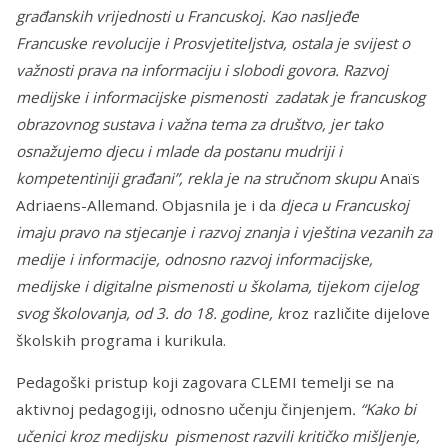
građanskih vrijednosti u Francuskoj. Kao n
asljeđe
Francuske revolucije i Prosvjetiteljstva
, ostala je svijest o
važnosti prava na informaciju i slobodi govora. Razvoj
medijske i informacijske pismenosti zadatak je francuskog
obrazovnog sustava i važna tema za društvo, jer tako
osnažujemo djecu i
mlade da postanu mudriji i
kompetentiniji
građani
”, rekla je na stručnom skupu
Anaïs
Adriaens-Allemand. Objasnila je i da
djeca
u Franc
uskoj
imaju pravo na stjecanje i razvoj znanja i vještina vezanih za
medije i
informacije
, odnosno razvoj informacijske,
medijske i digitalne
pismenost
i
u školama
, tijekom cijelog
svog školovanja, od 3. do 18. godine, k
roz različite dijelove
školskih programa i kurikula.
Pedagoški pristup koji zagovara CLEMI temelji se na
aktivnoj pedagogiji, odnosno učenju činjenjem
. “Kako bi
učenici kroz medijsku pismenost razvili kritičko mišljenje,