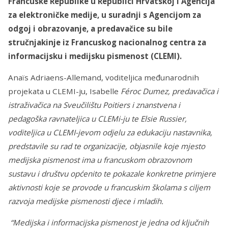
Francuske Republike u Republici Hrvatskoj i Agencija
za elektroničke medije, u suradnji s Agencijom za
odgoj i obrazovanje, a predavačice su bile
stručnjakinje iz Francuskog nacionalnog centra za
informacijsku i medijsku pismenost (CLEMI).
Anaïs Adriaens-Allemand, voditeljica međunarodnih
projekata u CLEMI-ju, Isabelle
Féroc Dumez, predavačica i
istraž
ivačica na Sveučilištu Poitiers i
znanstvena i
pedagoška ravnateljica u CLEMi-ju
te
Elsie Russier,
voditeljica u
CLEMI-jevom odjelu za edukaciju nastavnika,
predstavile su rad te organizacije, objasnile koje mjesto
medijska pismenost ima u francuskom obrazovnom
sustavu i društvu općenito te pokazale konkretne primjere
aktivnosti koje se provode u francuskim školama s ciljem
razvoja medijske pismenosti djece i mladih.
“Medijska i informacijska pismenost j
e jedna od
ključnih