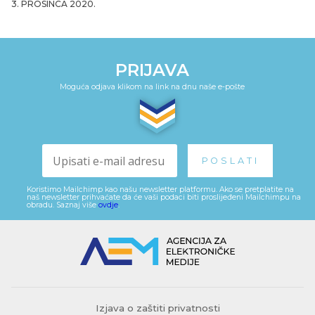
3. PROSINCA 2020.
PRIJAVA
Moguća odjava klikom na link na dnu naše e-pošte
Koristimo Mailchimp kao našu newsletter platformu. Ako se pretplatite na
naš newsletter prihvaćate da će vaši podaci biti proslijeđeni Mailchimpu na
obradu. Saznaj više
ovdje
.
Izjava o zaštiti privatnosti