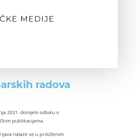
narskih radova
čnja 2021. donijelo odluku o
ičkim publikacijama.
rijava nalaze se u priloženim