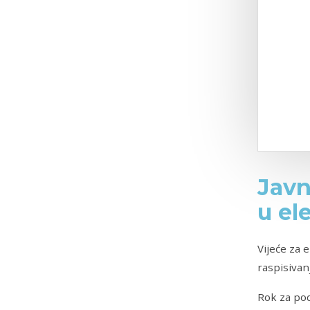
Javn
u el
Vijeće za 
raspisivan
Rok za pod