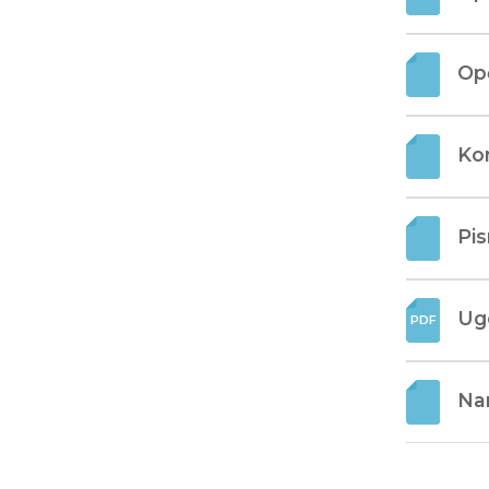
Opć
Ko
Pi
Ug
Nar