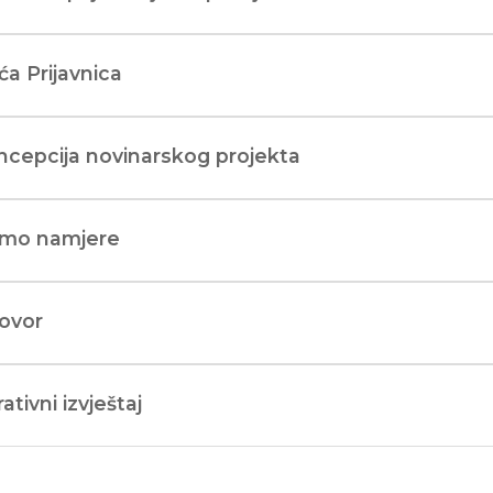
a Prijavnica
ncepcija novinarskog projekta
smo namjere
ovor
ativni izvještaj