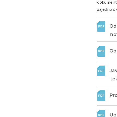
dokumenti
zajedno s 
Odl
no
Odl
Jav
te
Pro
Upu