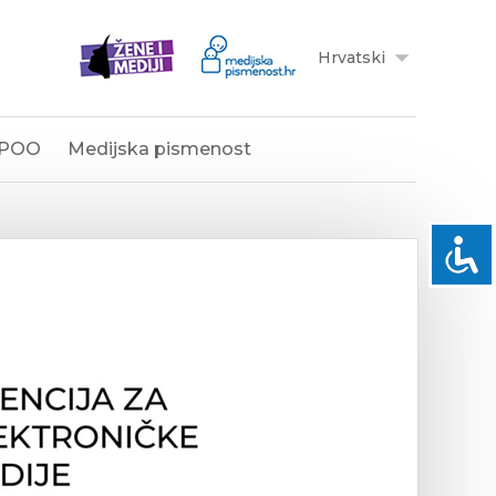
Hrvatski
POO
Medijska pismenost