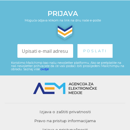
PRIJAVA
Moguća odjava klikom na link na dnu naše e-pošte
Koristimo Mailchimp kao našu newsletter platformu. Ako se pretplatite na
naš newsletter prihvaćate da će vaši podaci biti proslijeđeni Mailchimpu na
obradu. Saznaj više
ovdje
.
Izjava o zaštiti privatnosti
Pravo na pristup informacijama
Izjava o pristupačnosti