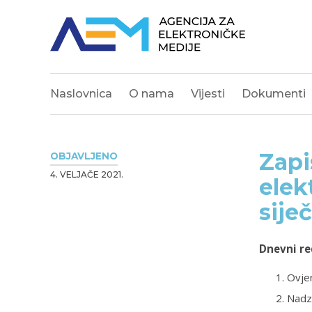
Naslovnica
O nama
Vijesti
Dokumenti
Zapi
OBJAVLJENO
4. VELJAČE 2021.
elek
sije
Dnevni re
Ovjer
Nadz