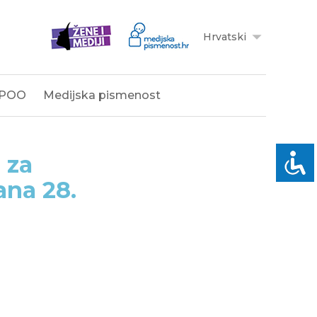
Hrvatski
POO
Medijska pismenost
 za
ana 28.