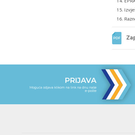
EPRA 
Izvje
Razn
Zap
PRIJAVA
Moguća odjava klikom na link na dnu naše
e-pošte