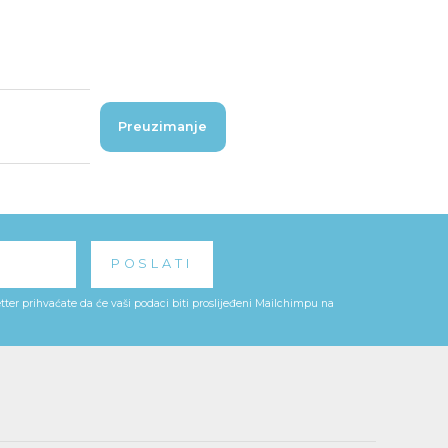
Preuzimanje
ter prihvaćate da će vaši podaci biti proslijeđeni Mailchimpu na