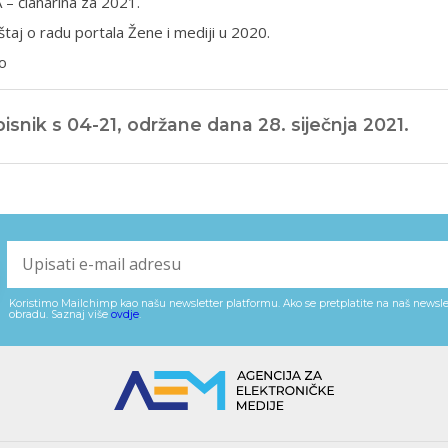
– članarina za 2021.
štaj o radu portala Žene i mediji u 2020.
o
isnik s 04-21, održane dana 28. siječnja 2021.
Koristimo Mailchimp kao našu newsletter platformu. Ako se pretplatite na naš newslet
obradu. Saznaj više
ovdje
.