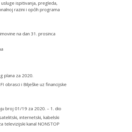
usluge ispitivanja, pregleda,
ionalnoj razini i općih programa
e imovine na dan 31. prosinca
ma
og plana za 2020.
FI obrasci i Bilješke uz financijske
ju broj 01/19 za 2020. – 1. dio
elitski, internetski, kabelski
za televizijski kanal NONSTOP