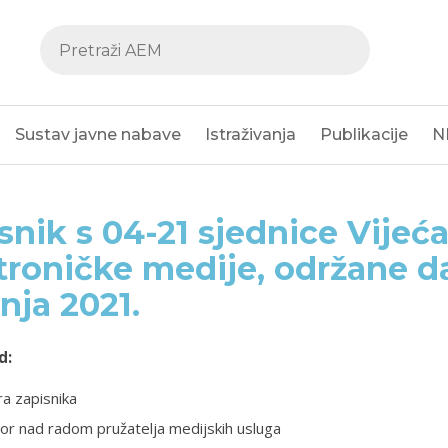
Sustav javne nabave
Istraživanja
Publikacije
N
snik s 04-21 sjednice Vijeća
troničke medije, održane d
čnja 2021.
d:
a zapisnika
or nad radom pružatelja medijskih usluga