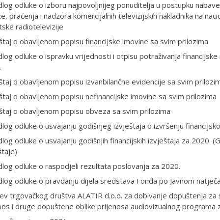
dlog odluke o izboru najpovoljnijeg ponuditelja u postupku nabave 
ze, praćenja i nadzora komercijalnih televizijskih nakladnika na nac
ske radiotelevizije
štaj o obavljenom popisu financijske imovine sa svim prilozima
dlog odluke o ispravku vrijednosti i otpisu potraživanja financijsk
.
štaj o obavljenom popisu izvanbilančne evidencije sa svim prilozi
štaj o obavljenom popisu nefinancijske imovine sa svim prilozima
štaj o obavljenom popisu obveza sa svim prilozima
dlog odluke o usvajanju godišnjeg izvještaja o izvršenju financijsk
dlog odluke o usvajanju godišnjih financijskih izvještaja za 2020. (G
štaje)
dlog odluke o raspodjeli rezultata poslovanja za 2020.
dlog odluke o pravdanju dijela sredstava Fonda po Javnom natječa
ev trgovačkog društva ALATIR d.o.o. za dobivanje dopuštenja za sat
nos i druge dopuštene oblike prijenosa audiovizualnog programa 