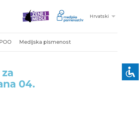
Hrvatski
POO
Medijska pismenost
 za
ana 04.