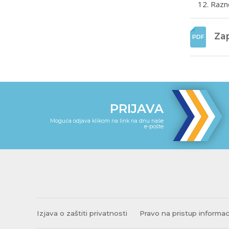
Razn
Zap
PRIJAVA
Moguća odjava klikom na link na dnu naše
e-pošte
Izjava o zaštiti privatnosti
Pravo na pristup informa