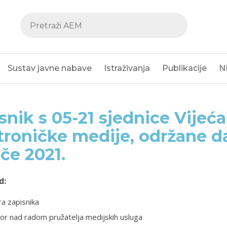
Sustav javne nabave
Istraživanja
Publikacije
N
snik s 05-21 sjednice Vijeća
troničke medije, održane d
ače 2021.
d:
a zapisnika
or nad radom pružatelja medijskih usluga