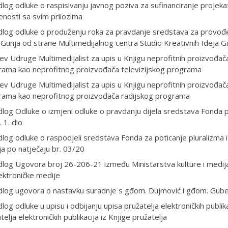
dlog odluke o raspisivanju javnog poziva za sufinanciranje projek
nosti sa svim prilozima
dlog odluke o produženju roka za pravdanje sredstava za provođe
 Gunja od strane Multimedijalnog centra Studio Kreativnih Ideja G
ev Udruge Multimedijalist za upis u Knjigu neprofitnih proizvođača 
rama kao neprofitnog proizvođača televizijskog programa
ev Udruge Multimedijalist za upis u Knjigu neprofitnih proizvođača 
rama kao neprofitnog proizvođača radijskog programa
dlog Odluke o izmjeni odluke o pravdanju dijela sredstava Fonda
 1. dio
dlog odluke o raspodjeli sredstava Fonda za poticanje pluralizma i
a po natječaju br. 03/20
dlog Ugovora broj 26-206-21 između Ministarstva kulture i medij
ektroničke medije
edlog ugovora o nastavku suradnje s gđom. Dujmović i gđom. Gub
dlog odluke u upisu i odbijanju upisa pružatelja elektroničkih publika
telja elektroničkih publikacija iz Knjige pružatelja