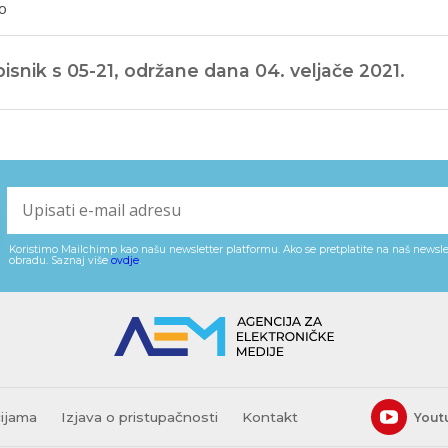
o
isnik s 05-21, održane dana 04. veljače 2021.
Koristimo Mailchimp kao našu newsletter platformu. Ako se pretplatite na naš newslet
obradu. Saznaj više
ovdje
.
cijama
Izjava o pristupačnosti
Kontakt
Yout