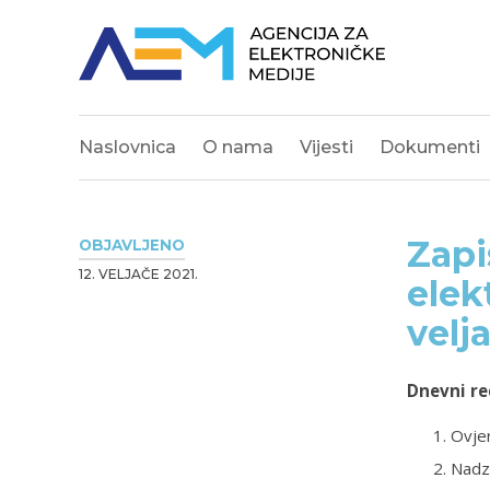
Naslovnica
O nama
Vijesti
Dokumenti
Zapi
OBJAVLJENO
12. VELJAČE 2021.
elek
velj
Dnevni re
Ovjer
Nadz