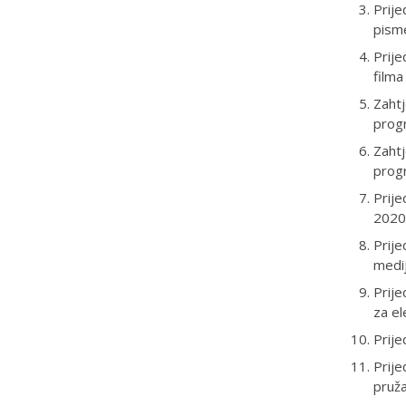
Prije
pisme
Prije
filma
Zahtj
prog
Zahtj
prog
Prije
2020.
Prije
medij
Prije
za el
Prij
Prije
pruža