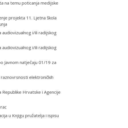
ata na temu poticanja medijske
nje projekta 11. Ljetna škola
unja
audiovizualnog i/ili radijskog
audiovizualnog i/ili radijskog
 po Javnom natječaju 01/19 za
 raznovrsnosti elektroničkih
a Republike Hrvatske i Agencije
erac
cija u Knjigu pružatelja i ispisu