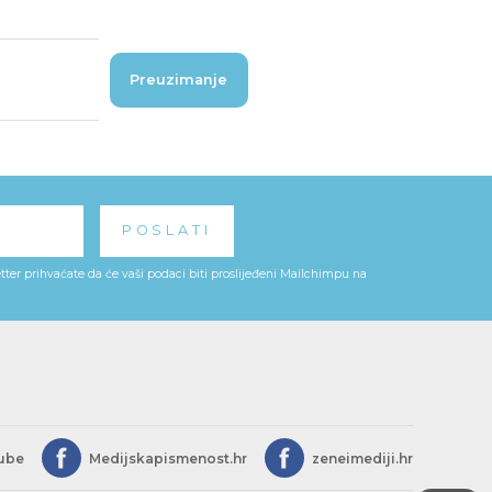
Preuzimanje
ter prihvaćate da će vaši podaci biti proslijeđeni Mailchimpu na
ube
Medijskapismenost.hr
zeneimediji.hr