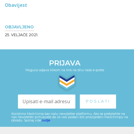
Obavijest
OBJAVLJENO
25. VELJAČE 2021.
PRIJAVA
Moguća odjava klikom na link na dnu naše e-pošte
Koristimo Mailchimp kao našu newsletter platformu. Ako se pretplatite na
naš newsletter prihvaćate da će vaši podaci biti proslijeđeni Mailchimpu na
obradu. Saznaj više
ovdje
.