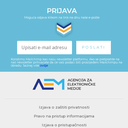
PRIJAVA
Moguća odjava klikom na link na dnu naše e-pošte
Koristimo Mailchimp kao našu newsletter platformu. Ako se pretplatite na
naš newsletter prihvaćate da će vaši podaci biti proslijeđeni Mailchimpu na
obradu. Saznaj više
ovdje
.
Izjava o zaštiti privatnosti
Pravo na pristup informacijama
Izjava o pristupačnosti