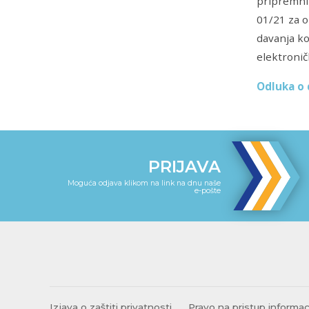
pripremnih
01/21 za o
davanja ko
elektronič
Odluka o 
PRIJAVA
Moguća odjava klikom na link na dnu naše
e-pošte
Izjava o zaštiti privatnosti
Pravo na pristup informa