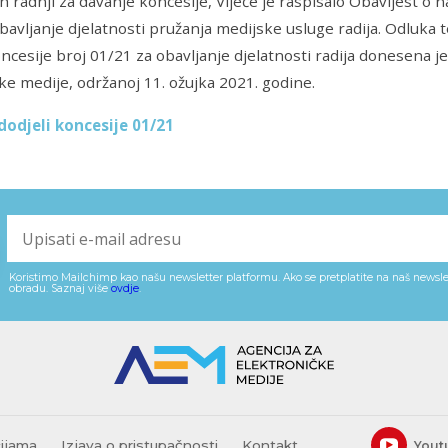
 radnji za davanje koncesije, Vijeće je raspisalo Obavijest o 
bavljanje djelatnosti pružanja medijske usluge radija. Odluka 
ncesije broj 01/21 za obavljanje djelatnosti radija donesena je 
ke medije, održanoj 11. ožujka 2021. godine.
dodjeli koncesije 01/21
Koristimo Mailchimp kao našu newsletter platformu. Ako se pretplatite na naš newslet
obradu. Saznaj više
ovdje
.
cijama
Izjava o pristupačnosti
Kontakt
Yout