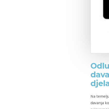
Odlu
dava
djel
Na temelju
davanja ko