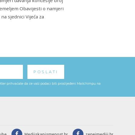
namjeri davanja koncesije broj
temeljem Obavijesti o namjeri
na sjednici Vijeća za
ter prihvaćate da će vaši podaci biti proslijeđeni Mailchimpu na
ube
Medijskapismenost.hr
zeneimediji.hr