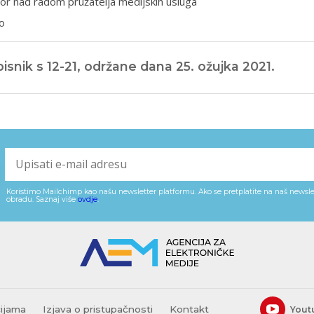
or nad radom pružatelja medijskih usluga
o
isnik s 12-21, održane dana 25. ožujka 2021.
Koristimo Mailchimp kao našu newsletter platformu. Ako se pretplatite na naš newslet
obradu. Saznaj više
ovdje
.
cijama
Izjava o pristupačnosti
Kontakt
Yout