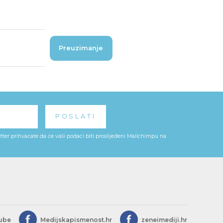
Preuzimanje
ter prihvaćate da će vaši podaci biti proslijeđeni Mailchimpu na
ube
Medijskapismenost.hr
zeneimediji.hr