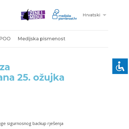
Hrvatski
POO
Medijska pismenost
 za
ana 25. ožujka
uge sigurnosnog backup rješenja