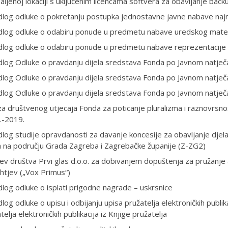
aljenoj lokaciji s uključenim licencama softvera za obavljanje back
dlog odluke o pokretanju postupka jednostavne javne nabave naj
edlog odluke o odabiru ponude u predmetu nabave uredskog mater
dlog odluke o odabiru ponude u predmetu nabave reprezentacije i
dlog Odluke o pravdanju dijela sredstava Fonda po Javnom natječa
dlog Odluke o pravdanju dijela sredstava Fonda po Javnom natječa
dlog Odluke o pravdanju dijela sredstava Fonda po Javnom natječa
za društvenog utjecaja Fonda za poticanje pluralizma i raznovrsnos
.-2019.
dlog studije opravdanosti za davanje koncesije za obavljanje djel
a na području Grada Zagreba i Zagrebačke županije (Z-ZG2)
ev društva Prvi glas d.o.o. za dobivanjem dopuštenja za pružanje 
htjev („Vox Primus“)
dlog odluke o isplati prigodne nagrade – uskrsnice
dlog odluke o upisu i odbijanju upisa pružatelja elektroničkih publika
telja elektroničkih publikacija iz Knjige pružatelja