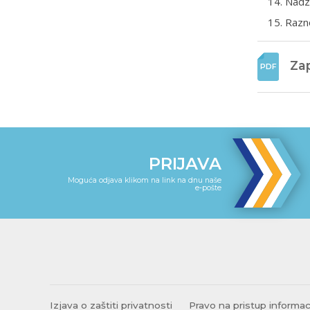
Nadz
Razn
Zap
PRIJAVA
Moguća odjava klikom na link na dnu naše
e-pošte
Izjava o zaštiti privatnosti
Pravo na pristup informa