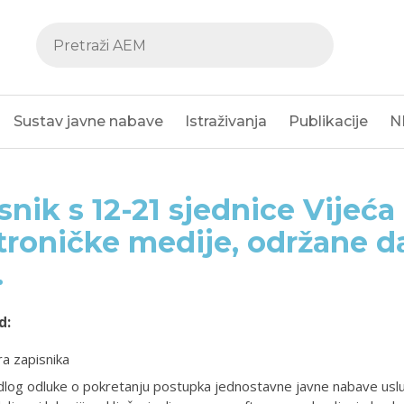
Sustav javne nabave
Istraživanja
Publikacije
N
snik s 12-21 sjednice Vijeća
troničke medije, održane d
.
d:
a zapisnika
dlog odluke o pokretanju postupka jednostavne javne nabave usl