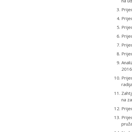
na ud
Prije
Prij
Prije
Prije
Prije
Prije
Anali
2016
Prije
radij
Zahtj
na za
Prije
Prije
pruža