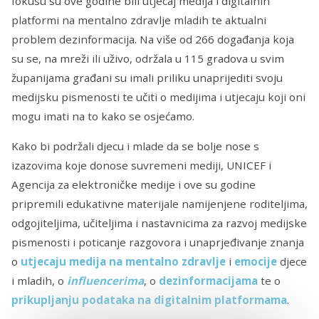
fokusu su ove godine bili utjecaj medija i digitalnih
platformi na mentalno zdravlje mladih te aktualni
problem dezinformacija. Na više od 266 događanja koja
su se, na mreži ili uživo, održala u 115 gradova u svim
županijama građani su imali priliku unaprijediti svoju
medijsku pismenosti te učiti o medijima i utjecaju koji oni
mogu imati na to kako se osjećamo.
Kako bi podržali djecu i mlade da se bolje nose s
izazovima koje donose suvremeni mediji, UNICEF i
Agencija za elektroničke medije i ove su godine
pripremili edukativne materijale namijenjene roditeljima,
odgojiteljima, učiteljima i nastavnicima za razvoj medijske
pismenosti i poticanje razgovora i unaprjeđivanje znanja
o
utjecaju medija na mentalno zdravlje
i
emocije
djece
i mladih, o
influencerima
, o
dezinformacijama
te o
prikupljanju podataka na digitalnim platformama
.