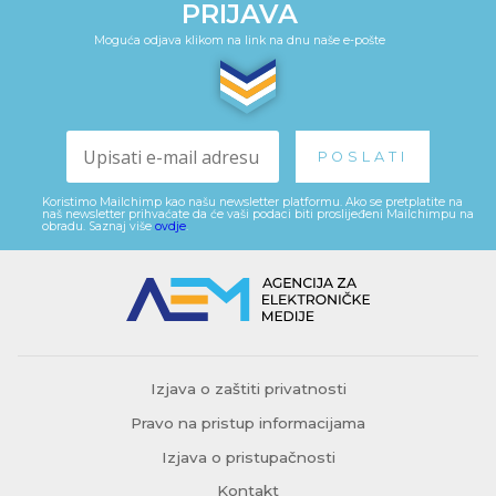
PRIJAVA
Moguća odjava klikom na link na dnu naše e-pošte
Koristimo Mailchimp kao našu newsletter platformu. Ako se pretplatite na
naš newsletter prihvaćate da će vaši podaci biti proslijeđeni Mailchimpu na
obradu. Saznaj više
ovdje
.
Izjava o zaštiti privatnosti
Pravo na pristup informacijama
Izjava o pristupačnosti
Kontakt