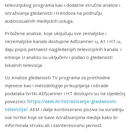
televizijskog programa kao i dodatne stručne analize i
istraživanja gledanosti i trendova na području
audiovizualnih medijskih usluga.
Priložene analize, koje uključuju sve zemaljske i
nezemaljske kanale dostupne AdScanner-u, A1 i HT-u,
daju popis petnaest najgledanijih televizijskih kanala i
emisija. U analizu su uključeni i podaci o gledanosti
lokalnih televizija.
Uz Analize gledanosti TV programa za prethodne
mjesece kao i metodologije prikupljanja i obrade
podataka tvrtki ADScanner i HT dostupni su na sljedećoj
poveznici:
https://aem.hr/istrazivanje-gledanosti-
televizije/
. AEM i dalje kontinuirano poziva na suradnju
sve tvrtke koje se bave istraživanjima medija kako bi
informirala struku ali i zainteresiranu javnost.