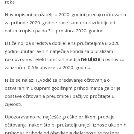
roka.
Novoupisani pružatelji u 2020. godini predaju očitovanja
za prihode 2020. godine rade samo za razdoblje od
datuma upisa pa do 31. prosinca 2020. godine.
Ističemo, da sredstva dodijeljena pružateljima u 2020.
godini unutar javnih natječaja Fonda za pluralizam i
raznovrsnost elektroničkih medija
ne ulaze
u osnovicu
za izračun 0,5% obveze za 2020. godinu.
Niže se nalazi i „Vodič za predavanje očitovanja o
ostvarenim ukupnim godišnjim prihodima“pa ga prije
dostave očitovanja preuzmite i pažljivo pročitajte u
cijelosti.
Upozoravamo na najčešće greške prilikom predaje
očitovanja: nakon što bi pružatelji unijeli iznose ukupnih
prihoda i prihoda od obavljanja djelatnosti te tražena