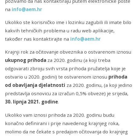
pozivamo da nas kontaktiraju putem elektroničke pošte
na
info@aem.hr
Ukoliko ste korisničko ime i lozinku zagubili ili imate bilo
kakvih tehničkih problema u radu web aplikacije,
također nas kontaktirajte na
info@aem.hr
Krajnji rok za očitovanje obveznika o ostvarenom iznosu
ukupnog prihoda
za 2020. godinu (a koji treba
odgovarati zbroju svih vrsta prihoda pružatelja koje je
ostvario u 2020. godini) te ostvarenom iznosu
prihoda
od obavljanja djelatnosti
za 2020. godinu, (a koji jedino
predstavlja osnovicu za izračun 0,5% obveze) je srijeda,
30. lipnja 2021. godine
.
Ukoliko vam iznosi prihoda za 2020. godinu budu
konačno definirani i prije navedenog krajnjeg roka,
molimo da ne čekate s predajom očitovanja do krajnjeg