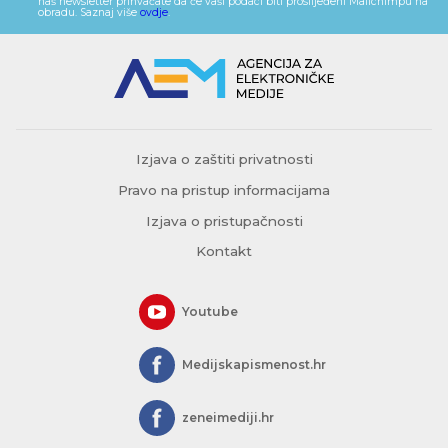
naš newsletter prihvaćate da će vaši podaci biti proslijeđeni Mailchimpu na
obradu. Saznaj više
ovdje
.
Izjava o zaštiti privatnosti
Pravo na pristup informacijama
Izjava o pristupačnosti
Kontakt
Youtube
Medijskapismenost.hr
zeneimediji.hr