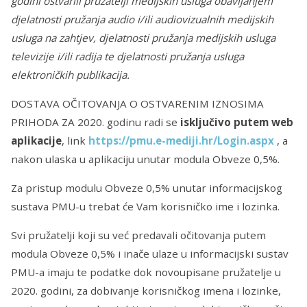
godini ostvarili pružatelji medijskih usluga obavljanjem
djelatnosti pružanja audio i/ili audiovizualnih medijskih
usluga na zahtjev, djelatnosti pružanja medijskih usluga
televizije i/ili radija te djelatnosti pružanja usluga
elektroničkih publikacija.
DOSTAVA OČITOVANJA O OSTVARENIM IZNOSIMA
PRIHODA ZA 2020. godinu radi se
isključivo putem web
aplikacije
, link
https://pmu.e-mediji.hr/Login.aspx
, a
nakon ulaska u aplikaciju unutar modula Obveze 0,5%.
Za pristup modulu Obveze 0,5% unutar informacijskog
sustava PMU-u trebat će Vam korisničko ime i lozinka.
Svi pružatelji koji su već predavali očitovanja putem
modula Obveze 0,5% i inače ulaze u informacijski sustav
PMU-a imaju te podatke dok novoupisane pružatelje u
2020. godini, za dobivanje korisničkog imena i lozinke,