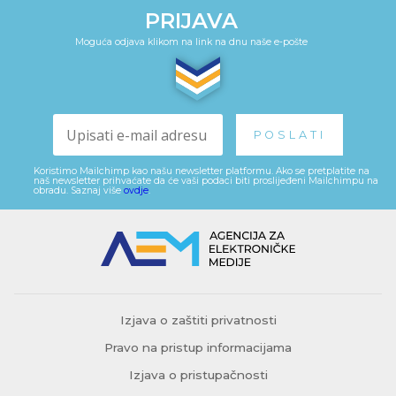
PRIJAVA
Moguća odjava klikom na link na dnu naše e-pošte
Koristimo Mailchimp kao našu newsletter platformu. Ako se pretplatite na
naš newsletter prihvaćate da će vaši podaci biti proslijeđeni Mailchimpu na
obradu. Saznaj više
ovdje
.
Izjava o zaštiti privatnosti
Pravo na pristup informacijama
Izjava o pristupačnosti