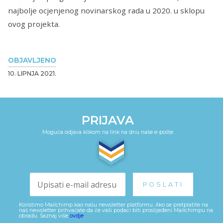
najbolje ocjenjenog novinarskog rada u 2020. u sklopu
ovog projekta.
OBJAVLJENO
10. LIPNJA 2021.
PRIJAVA
Moguća odjava klikom na link na dnu naše e-pošte
Koristimo Mailchimp kao našu newsletter platformu. Ako se pretplatite na
naš newsletter prihvaćate da će vaši podaci biti proslijeđeni Mailchimpu na
obradu. Saznaj više
ovdje
.