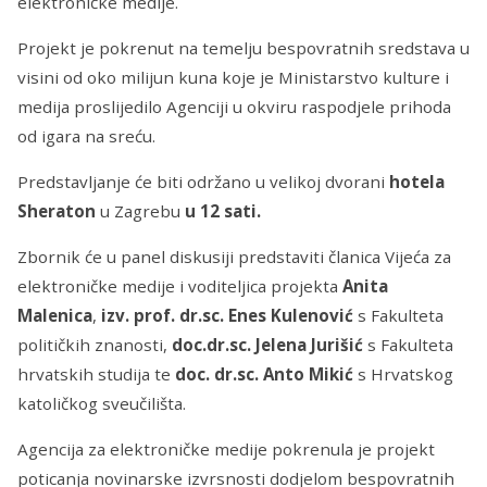
elektroničke medije.
Projekt je pokrenut na temelju bespovratnih sredstava u
visini od oko milijun kuna koje je Ministarstvo kulture i
medija proslijedilo Agenciji u okviru raspodjele prihoda
od igara na sreću.
Predstavljanje će biti održano u velikoj dvorani
hotela
Sheraton
u Zagrebu
u 12 sati.
Zbornik će u panel diskusiji predstaviti članica Vijeća za
elektroničke medije i voditeljica projekta
Anita
Malenica
,
izv. prof. dr.sc. Enes Kulenović
s Fakulteta
političkih znanosti,
doc.dr.sc. Jelena Jurišić
s Fakulteta
hrvatskih studija te
doc. dr.sc. Anto Mikić
s Hrvatskog
katoličkog sveučilišta.
Agencija za elektroničke medije pokrenula je projekt
poticanja novinarske izvrsnosti dodjelom bespovratnih