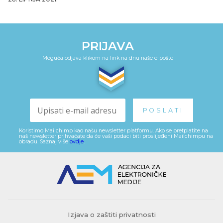
PRIJAVA
Moguća odjava klikom na link na dnu naše e-pošte
Koristimo Mailchimp kao našu newsletter platformu. Ako se pretplatite na
naš newsletter prihvaćate da će vaši podaci biti proslijeđeni Mailchimpu na
obradu. Saznaj više
ovdje
.
Izjava o zaštiti privatnosti