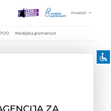
Hrvatski
POO
Medijska pismenost