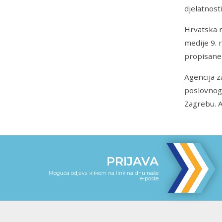
djelatnost
Hrvatska r
medije 9. 
propisane 
Agencija z
poslovnog 
Zagrebu. A
PRIJAVA
Moguća odjava klikom na link na dnu naše
e-pošte