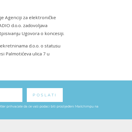
e Agenciji za elektroničke
ADIO d.o.o. zadovoljava
pisivanju Ugovora o koncesiji.
nekretninama d.o.o. o statusu
si Palmotićeva ulica 7 u
ter prihvaćate da će vaši podaci biti proslijeđeni Mailchimpu na