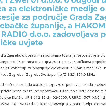
o. i Zwei 01 d.o.o. o odgodi
ća za elektroničke medije o
esije za područje Grada Za
ebačke županije, a HAKOM 
RADIO d.o.o. zadovoljava p
ičke uvjete
d u Zagrebu u upravnim sporovima tužitelja Nepce svijeta d.o.o.
enjima od 6. odnosno 7. rujna 2021. po svim točkama prijedlog
odjeli koncesije za obavljanje djelatnosti pružanja medijske us
Grada Zagreba i Zagrebačke županije (Z-ZG2) 101,0 MHz.
d rješenja između ostalog stoji: „Po ocjeni ovoga Suda, razlozi 
 privremene mjere, ne opravdavaju izdavanje privremene mje
 Odluke KLASA: UP/I-612-12/21-02/0005, URBROJ: 567-06/04-21
uštva TOP RADIO d.o.o. kao najpovoljnijeg ponuditelja te dava