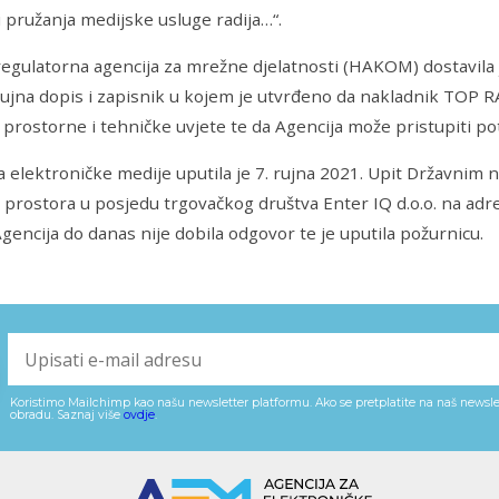
i pružanja medijske usluge radija…“.
egulatorna agencija za mrežne djelatnosti (HAKOM) dostavila j
rujna dopis i zapisnik u kojem je utvrđeno da nakladnik TOP R
prostorne i tehničke uvjete te da Agencija može pristupiti pot
a elektroničke medije uputila je 7. rujna 2021. Upit Državnim 
prostora u posjedu trgovačkog društva Enter IQ d.o.o. na adre
gencija do danas nije dobila odgovor te je uputila požurnicu.
Koristimo Mailchimp kao našu newsletter platformu. Ako se pretplatite na naš newslet
obradu. Saznaj više
ovdje
.