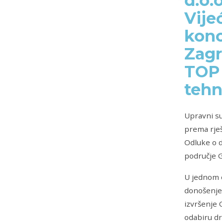
d.o.
Vije
konc
Zagr
TOP 
tehn
Upravni su
prema rješ
Odluke o d
područje 
U jednom o
donošenje
izvršenje
odabiru dr