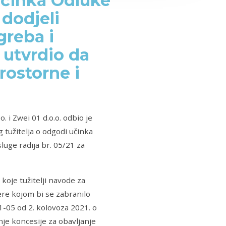
 učinka Odluke
 dodjeli
greba i
utvrdio da
rostorne i
 i Zwei 01 d.o.o. odbio je
 tužitelja o odgodi učinka
luge radija br. 05/21 za
koje tužitelji navode za
re kojom bi se zabranilo
-05 od 2. kolovoza 2021. o
nje koncesije za obavljanje