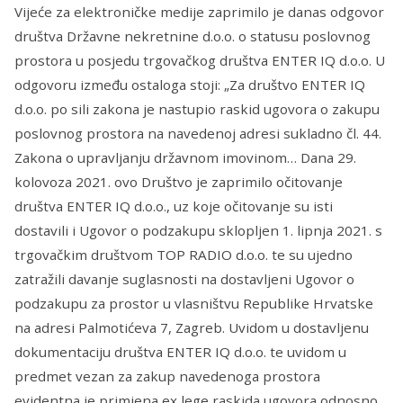
Vijeće za elektroničke medije zaprimilo je danas odgovor
društva Državne nekretnine d.o.o. o statusu poslovnog
prostora u posjedu trgovačkog društva ENTER IQ d.o.o. U
odgovoru između ostaloga stoji: „Za društvo ENTER IQ
d.o.o. po sili zakona je nastupio raskid ugovora o zakupu
poslovnog prostora na navedenoj adresi sukladno čl. 44.
Zakona o upravljanju državnom imovinom… Dana 29.
kolovoza 2021. ovo Društvo je zaprimilo očitovanje
društva ENTER IQ d.o.o., uz koje očitovanje su isti
dostavili i Ugovor o podzakupu sklopljen 1. lipnja 2021. s
trgovačkim društvom TOP RADIO d.o.o. te su ujedno
zatražili davanje suglasnosti na dostavljeni Ugovor o
podzakupu za prostor u vlasništvu Republike Hrvatske
na adresi Palmotićeva 7, Zagreb. Uvidom u dostavljenu
dokumentaciju društva ENTER IQ d.o.o. te uvidom u
predmet vezan za zakup navedenoga prostora
evidentna je primjena ex lege raskida ugovora odnosno