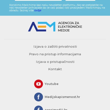
Koristimo Mailchimp kao našu newsletter platformu. Ako se pretplatite na
naš newsletter prihvaćate da će vaši podaci biti proslijeđeni Mailchimpu na
obradu. Saznaj više
ovdje
.
Izjava o zaštiti privatnosti
Pravo na pristup informacijama
Izjava o pristupačnosti
Kontakt
Youtube
Medijskapismenost.hr
zeneimediji.hr