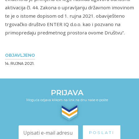
aktivacija čl. 44. Zakona o upravljanju državnom imovinom
te je o istome dopisom od 1. rujna 2021. obaviješteno
trgovačko društvo ENTER IQ d.o.o. kao i pozvano na
primopredaju predmetnog prostora ovome Društvu“.
OBJAVLJENO
14. RUJNA 2021.
PRIJAVA
Moguća odjava klikom na link na dnu naše e-pošte