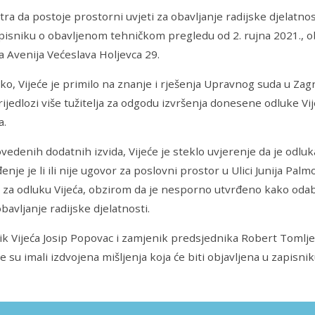
tra da postoje prostorni uvjeti za obavljanje radijske djelatno
isniku o obavljenom tehničkom pregledu od 2. rujna 2021., ob
a Avenija Većeslava Holjevca 29.
ko, Vijeće je primilo na znanje i rješenja Upravnog suda u Za
rijedlozi više tužitelja za odgodu izvršenja donesene odluke Vi
a.
edenih dodatnih izvida, Vijeće je steklo uvjerenje da je odluka 
enje je li ili nije ugovor za poslovni prostor u Ulici Junija Palm
 za odluku Vijeća, obzirom da je nesporno utvrđeno kako oda
bavljanje radijske djelatnosti.
k Vijeća Josip Popovac i zamjenik predsjednika Robert Tomljen
e su imali izdvojena mišljenja koja će biti objavljena u zapisnik