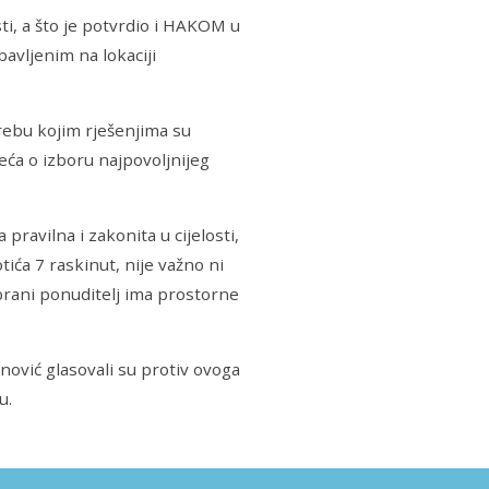
sti, a što je potvrdio i HAKOM u
avljenim na lokaciji
grebu kojim rješenjima su
jeća o izboru najpovoljnijeg
pravilna i zakonita u cijelosti,
otića 7 raskinut, nije važno ni
brani ponuditelj ima prostorne
ović glasovali su protiv ovoga
u.