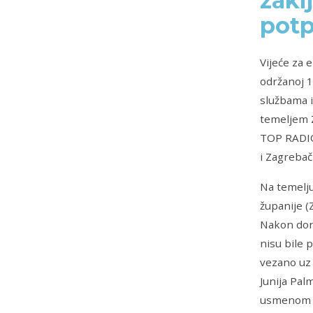
zakl
potp
Vijeće za 
održanoj 1
službama i
temeljem 
TOP RADIO 
i Zagrebač
Na temelju
županije (
Nakon don
nisu bile 
vezano uz 
Junija Pal
usmenom ob