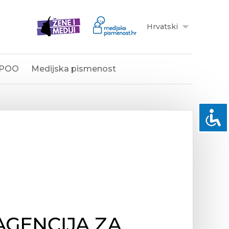
Hrvatski
POO
Medijska pismenost