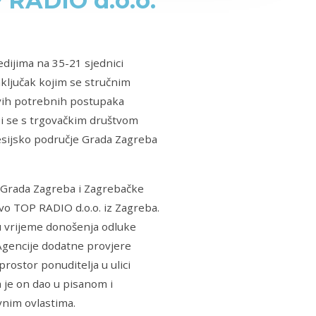
 RADIO d.o.o.
edijima na 35-21 sjednici
aključak kojim se stručnim
svih potrebnih postupaka
i se s trgovačkim društvom
esijsko područje Grada Zagreba
e Grada Zagreba i Zagrebačke
tvo TOP RADIO d.o.o. iz Zagreba.
u vrijeme donošenja odluke
i Agencije dodatne provjere
ostor ponuditelja u ulici
a je on dao u pisanom i
avnim ovlastima.