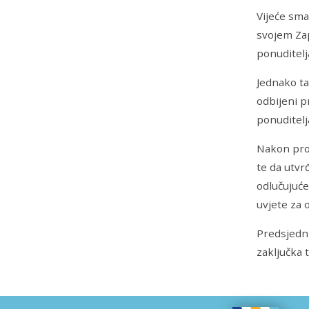
Vijeće sma
svojem Zap
ponuditelj
Jednako ta
odbijeni p
ponuditelj
Nakon prov
te da utvrđ
odlučujuće
uvjete za o
Predsjedni
zaključka t