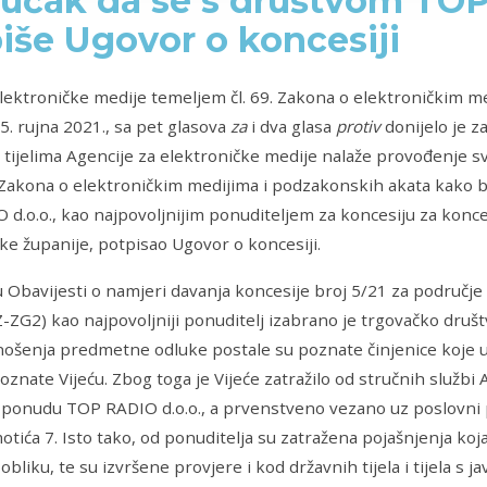
jučak da se s društvom TOP
iše Ugovor o koncesiji
elektroničke medije temeljem čl. 69. Zakona o elektroničkim m
5. rujna 2021., sa pet glasova
za
i dva glasa
protiv
donijelo je z
 tijelima Agencije za elektroničke medije nalaže provođenje 
Zakona o elektroničkim medijima i podzakonskih akata kako b
d.o.o., kao najpovoljnijim ponuditeljem za koncesiju za konc
ke županije, potpisao Ugovor o koncesiji.
 Obavijesti o namjeri davanja koncesije broj 5/21 za područj
Z-ZG2) kao najpovoljniji ponuditelj izabrano je trgovačko druš
ošenja predmetne odluke postale su poznate činjenice koje 
poznate Vijeću. Zbog toga je Vijeće zatražilo od stručnih služb
ponudu TOP RADIO d.o.o., a prvenstveno vezano uz poslovni pr
motića 7. Isto tako, od ponuditelja su zatražena pojašnjenja koj
liku, te su izvršene provjere i kod državnih tijela i tijela s j