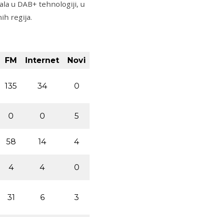
ala u DAB+ tehnologiji, u
ih regija.
FM
Internet
Novi
135
34
0
0
0
5
58
14
4
4
4
0
31
6
3