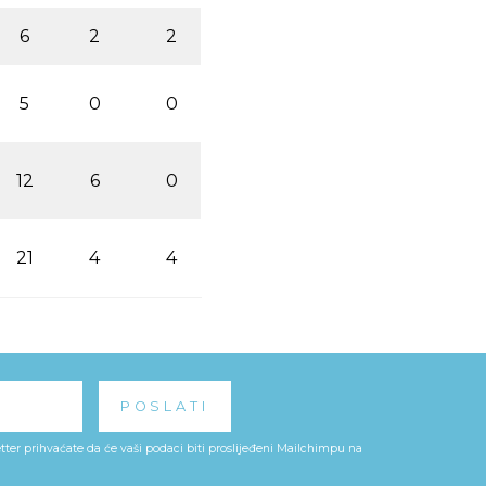
6
2
2
5
0
0
12
6
0
21
4
4
ter prihvaćate da će vaši podaci biti proslijeđeni Mailchimpu na