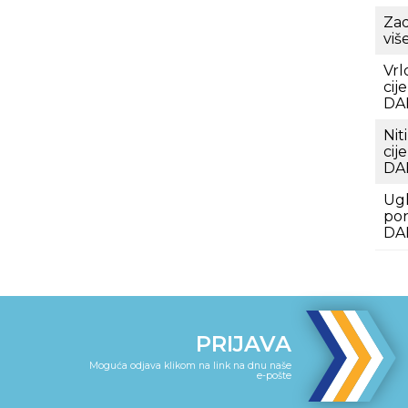
Zad
viš
Vrl
cij
DAB
Nit
cij
DAB
Ugl
po
DAB
PRIJAVA
Moguća odjava klikom na link na dnu naše
e-pošte