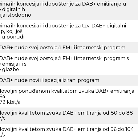
ima ih koncesija ili dopuštenje za DAB+ emitiranje u
e digitalnih
ija istodobno
ima ih koncesija ili dopuštenje za tzv. DAB+ digitalni
p, koji još
e u ponudi
DAB+ nude svoj postojeći FM ili internetski program
DAB+ nude svoj postojeći FM ili internetski program s
 emisija ili s
e glazbe
DAB+ nude novi ili specijalizirani program
ovoljni ponuđenom kvalitetom zvuka DAB+ emitiranja
64
72 kbit/s
ovoljni kvalitetom zvuka DAB+ emitiranja od 80 do 88
t/s
ovoljni kvalitetom zvuka DAB+ emitiranja od 96 do 104
t/s