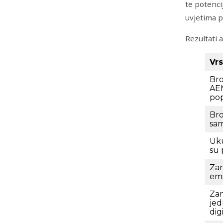
te potenci
uvjetima p
Rezultati a
Vrs
Bro
AE
po
Bro
sam
Uku
su 
Zan
emi
Zan
jed
dig