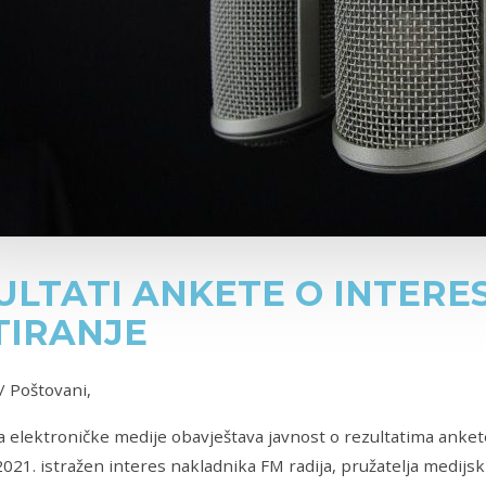
ULTATI ANKETE O INTERE
TIRANJE
/ Poštovani,
a elektroničke medije obavještava javnost o rezultatima anket
2021. istražen interes nakladnika FM radija, pružatelja medijsk