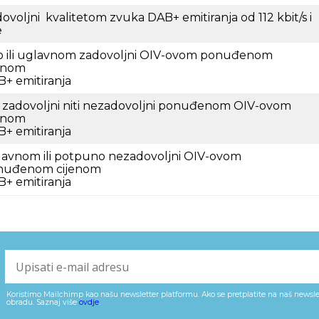
ovoljni kvalitetom zvuka DAB+ emitiranja od 112 kbit/s i
e
o ili uglavnom zadovoljni OIV-ovom ponuđenom
enom
+ emitiranja
i zadovoljni niti nezadovoljni ponuđenom OIV-ovom
enom
+ emitiranja
avnom ili potpuno nezadovoljni OIV-ovom
nuđenom cijenom
+ emitiranja
Koristimo Mailchimp kao našu newsletter platformu. Ako se pretplatite na naš newslet
obradu. Saznaj više
ovdje
.