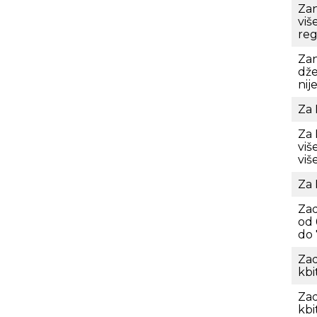
Zan
viš
reg
Zan
dže
nij
Za 
Za 
više
viš
Za 
Zad
od 
do 
Zad
kbi
Zad
kbi