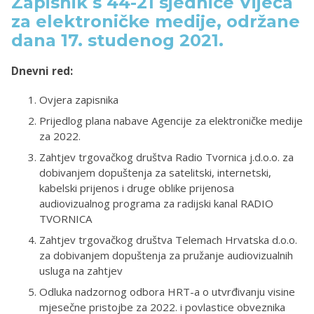
Zapisnik s 44-21 sjednice Vijeća
za elektroničke medije, održane
dana 17. studenog 2021.
Dnevni red:
Ovjera zapisnika
Prijedlog plana nabave Agencije za elektroničke medije
za 2022.
Zahtjev trgovačkog društva Radio Tvornica j.d.o.o. za
dobivanjem dopuštenja za satelitski, internetski,
kabelski prijenos i druge oblike prijenosa
audiovizualnog programa za radijski kanal RADIO
TVORNICA
Zahtjev trgovačkog društva Telemach Hrvatska d.o.o.
za dobivanjem dopuštenja za pružanje audiovizualnih
usluga na zahtjev
Odluka nadzornog odbora HRT-a o utvrđivanju visine
mjesečne pristojbe za 2022. i povlastice obveznika