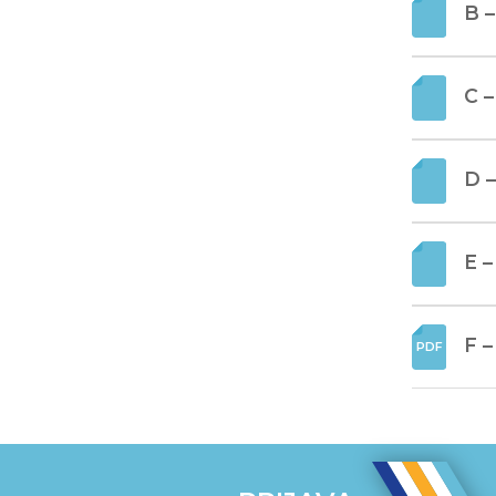
B –
C –
D –
E –
F 