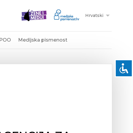
Hrvatski
POO
Medijska pismenost