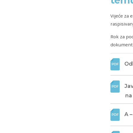
temu
Vijeće za 
raspisivan
Rok za pod
dokumentim
Odl
Jav
na
A –