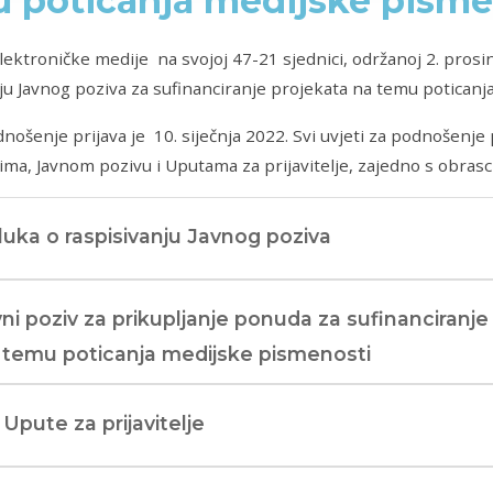
 poticanja medijske pisme
elektroničke medije na svojoj 47-21 sjednici, održanoj 2. prosi
ju Javnog poziva za sufinanciranje projekata na temu potican
nošenje prijava je 10. siječnja 2022. Svi uvjeti za podnošenje 
a, Javnom pozivu i Uputama za prijavitelje, zajedno s obrasci
uka o raspisivanju Javnog poziva
ni poziv za prikupljanje ponuda za sufinanciranje
 temu poticanja medijske pismenosti
 Upute za prijavitelje