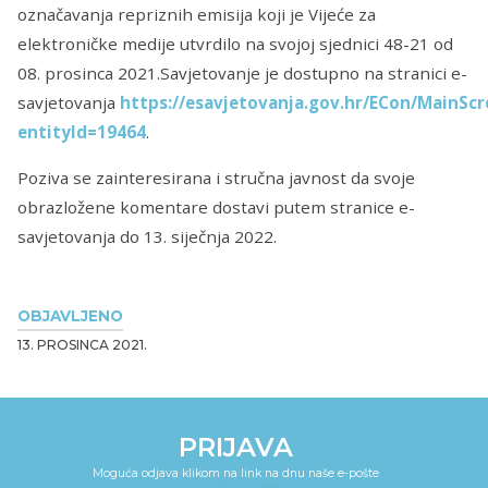
označavanja repriznih emisija koji je Vijeće za
elektroničke medije utvrdilo na svojoj sjednici 48-21 od
08. prosinca 2021.Savjetovanje je dostupno na stranici e-
savjetovanja
https://esavjetovanja.gov.hr/ECon/MainSc
entityId=19464
.
Poziva se zainteresirana i stručna javnost da svoje
obrazložene komentare dostavi putem stranice e-
savjetovanja do 13. siječnja 2022.
OBJAVLJENO
13. PROSINCA 2021.
PRIJAVA
Moguća odjava klikom na link na dnu naše e-pošte