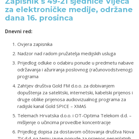
Zapisnik s 49-21 sjednice Vijeća
za elektroničke medije, održane
dana 16. prosinca
Dnevni red:
Ovjera zapisnika
Nadzor nad radom pružatelja medijskih usluga
Prijedlog odluke o odabiru ponude u predmetu nabave
održavanja i ažuriranja poslovnog (računovodstvenog)
programa
Zahtjev društva Gold FM d.o.o. za dobivanjem
dopuštenja za satelitski, internetski, kabelski prijenos i
druge oblike prijenosa audiovizualnog programa za
radijski kanal Gold SPICE – XMAS
Telemach Hrvatska d.o.o. i OT-Optima Telekom d.d. –
mišljenje o učincima provedbe koncentracije
Prijedlog dopisa za dostavom očitovanja društva Nova
TV d.d. na temu javne ponude za prijenos nenaplatnih