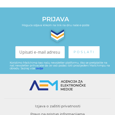
PRIJAVA
Moguća odjava klikom na link na dnu naše e-pošte
Koristimo Mailchimp kao našu newsletter platformu. Ako se pretplatite na
naš newsletter prihvaćate da će vaši podaci biti proslijeđeni Mailchimpu na
obradu. Saznaj više
ovdje
.
Izjava o zaštiti privatnosti
Pravo na pristup informacijama