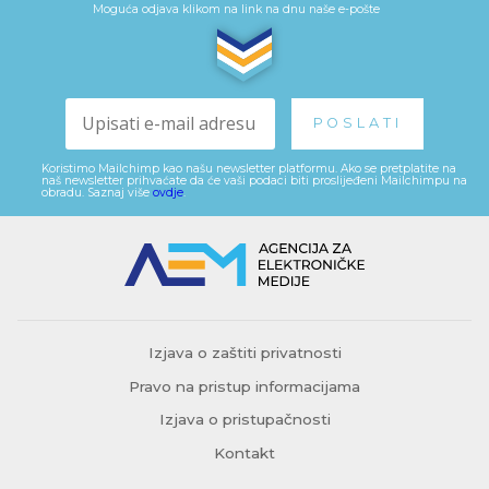
Moguća odjava klikom na link na dnu naše e-pošte
Koristimo Mailchimp kao našu newsletter platformu. Ako se pretplatite na
naš newsletter prihvaćate da će vaši podaci biti proslijeđeni Mailchimpu na
obradu. Saznaj više
ovdje
.
Izjava o zaštiti privatnosti
Pravo na pristup informacijama
Izjava o pristupačnosti
Kontakt