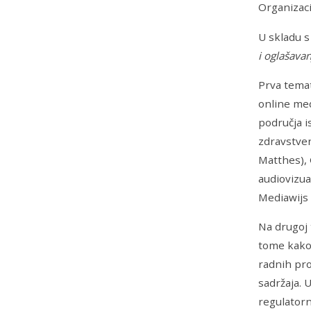
Organizaci
U skladu 
i oglašava
Prva tema
online me
područja i
zdravstven
Matthes), 
audiovizu
Mediawijs 
Na drugoj 
tome kako 
radnih pro
sadržaja. 
regulatorn