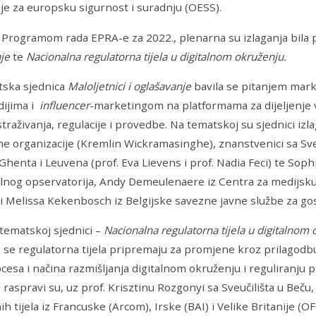
je za europsku sigurnost i suradnju (OESS).
s Programom rada EPRA-e za 2022., plenarna su izlaganja bi
nje
te
Nacionalna regulatorna tijela u digitalnom okruženju.
tska sjednica
Maloljetnici i oglašavanje
bavila se pitanjem mar
dijima i
influencer
-marketingom na platformama za dijeljenje v
straživanja, regulacije i provedbe. Na tematskoj su sjednici izl
e organizacije (Kremlin Wickramasinghe), znanstvenici sa Sveuč
Ghenta i Leuvena (prof. Eva Lievens i prof. Nadia Feci) te Soph
alnog opservatorija, Andy Demeulenaere iz Centra za medijsk
i Melissa Kekenbosch iz Belgijske savezne javne službe za go
tematskoj sjednici –
Nacionalna regulatorna tijela u digitalnom
se regulatorna tijela pripremaju za promjene kroz prilagodbu 
cesa i načina razmišljanja digitalnom okruženju i reguliranju pl
U raspravi su, uz prof. Krisztinu Rozgonyi sa Sveučilišta u Beču,
ih tijela iz Francuske (Arcom), Irske (BAI) i Velike Britanije (