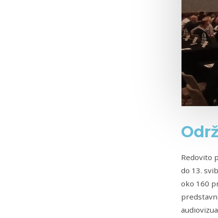
Održ
Redovito p
do 13. svi
oko 160 pr
predstavn
audiovizua