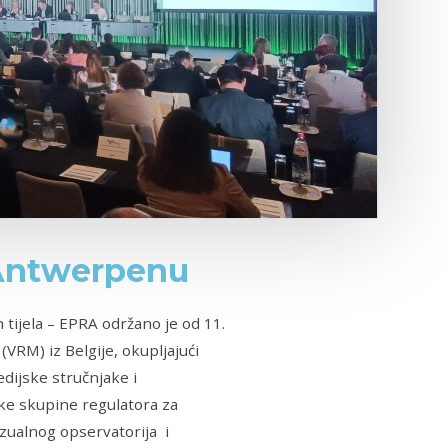
 Antwerpenu
tijela – EPRA održano je od 11.
VRM) iz Belgije, okupljajući
edijske stručnjake i
ke skupine regulatora za
izualnog opservatorija i