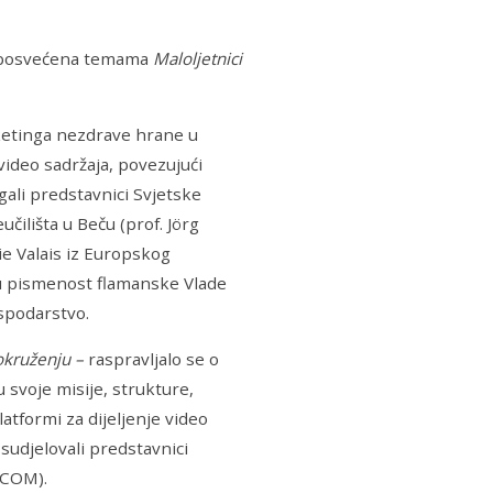
la posvećena temama
Maloljetnici
ketinga nezdrave hrane u
ideo sadržaja, povezujući
agali predstavnici Svjetske
ilišta u Beču (prof. Jörg
ie Valais iz Europskog
u pismenost flamanske Vlade
spodarstvo.
 okruženju –
raspravljalo se o
svoje misije, strukture,
atformi za dijeljenje video
 sudjelovali predstavnici
OFCOM).