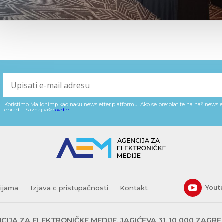
Koristimo Mailchimp kao našu newsletter platformu. Ako se pretplatite na naš newslet
obradu. Saznaj više
ovdje
.
cijama
Izjava o pristupačnosti
Kontakt
Yout
CIJA ZA ELEKTRONIČKE MEDIJE, JAGIĆEVA 31, 10 000 ZAGR