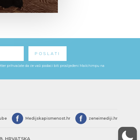
ter prihvaćate da će vaši podaci biti proslijeđeni Mailchimpu na
ube
Medijskapismenost.hr
zeneimediji.hr
EB, HRVATSKA