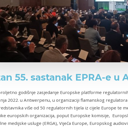
an 55. sastanak EPRA-e u
roljetno godišnje zasjedanje Europske platforme regulatornih 
bnja 2022. u Antwerpenu, u organizaciji flamanskog regulatora (
edstavnika više od 50 regulatornih tijela iz cijele Europe te m
ike europskih organizacija, poput Europske komisije, Europs
lne medijske usluge (ERGA), Vijeća Europe, Europskog audiov