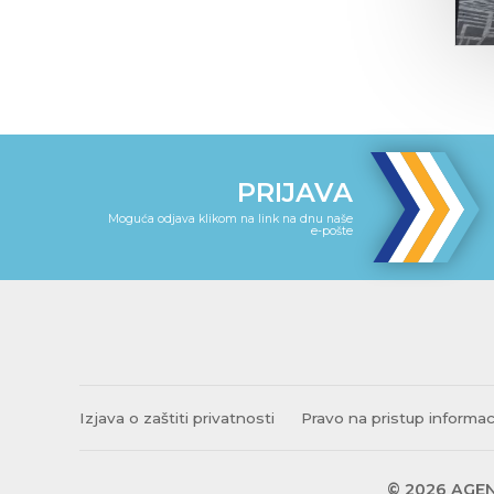
PRIJAVA
Moguća odjava klikom na link na dnu naše
e-pošte
Izjava o zaštiti privatnosti
Pravo na pristup informa
© 2026 AGEN