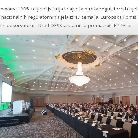
novana 1995. te je najstarija i najveća mreža regulatornih tije
 nacionalnih regulatornih tijela iz 47 zemalja. Europska komisi
lni opservatorij i Ured OESS-a stalni su promatrači EPRA-e.