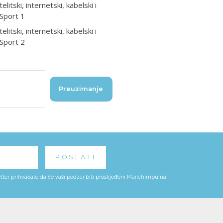
tski, internetski, kabelski i
XSport 1
tski, internetski, kabelski i
XSport 2
Preuzimanje
ter prihvaćate da će vaši podaci biti proslijeđeni Mailchimpu na