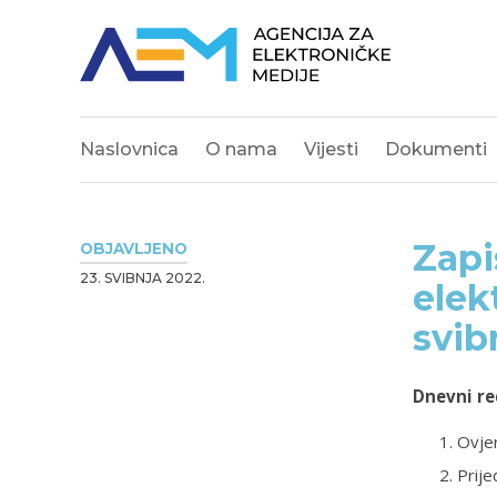
Naslovnica
O nama
Vijesti
Dokumenti
Zapi
OBJAVLJENO
23. SVIBNJA 2022.
elek
svib
Dnevni re
Ovjer
Prij