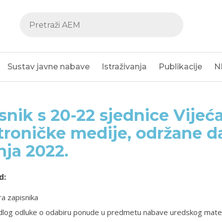
Sustav javne nabave
Istraživanja
Publikacije
N
snik s 20-22 sjednice Vijeća
troničke medije, održane da
nja 2022.
d:
a zapisnika
edlog odluke o odabiru ponude u predmetu nabave uredskog mater