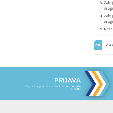
Zahtj
drugi
Zahtj
drugi
Razn
Zap
PRIJAVA
Moguća odjava klikom na link na dnu naše
e-pošte