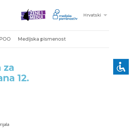
Hrvatski
POO
Medijska pismenost
 za
na 12.
ijala