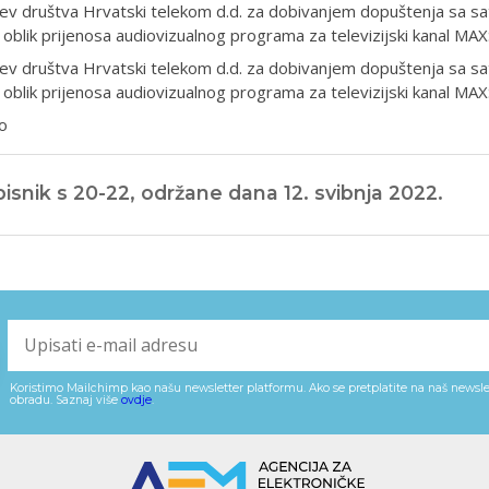
ev društva Hrvatski telekom d.d. za dobivanjem dopuštenja sa sateli
 oblik prijenosa audiovizualnog programa za televizijski kanal MA
ev društva Hrvatski telekom d.d. za dobivanjem dopuštenja sa sateli
 oblik prijenosa audiovizualnog programa za televizijski kanal MA
o
isnik s 20-22, održane dana 12. svibnja 2022.
Koristimo Mailchimp kao našu newsletter platformu. Ako se pretplatite na naš newslet
obradu. Saznaj više
ovdje
.