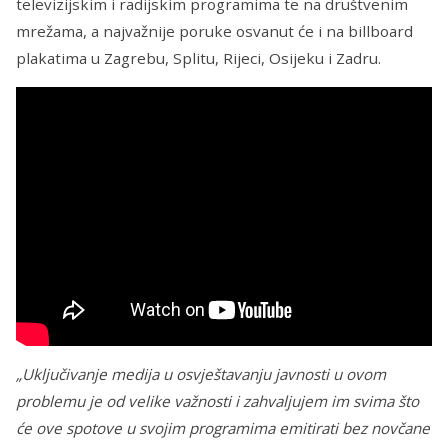
televizijskim i radijskim programima te na društvenim
mrežama, a najvažnije poruke osvanut će i na billboard
plakatima u Zagrebu, Splitu, Rijeci, Osijeku i Zadru.
„Uključivanje medija u osvještavanju javnosti u ovom
problemu je od velike važnosti i zahvaljujem im svima što
će ove spotove u svojim programima emitirati bez novčane