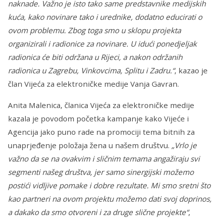
naknade. Važno je isto tako same predstavnike medijskih
kuća, kako novinare tako i urednike, dodatno educirati o
ovom problemu. Zbog toga smo u sklopu projekta
organizirali i radionice za novinare. U idući ponedjeljak
radionica će biti održana u Rijeci, a nakon održanih
radionica u Zagrebu, Vinkovcima, Splitu i Zadru.“
, kazao je
član Vijeća za elektroničke medije Vanja Gavran.
Anita Malenica, članica Vijeća za elektroničke medije
kazala je povodom početka kampanje kako Vijeće i
Agencija jako puno rade na promociji tema bitnih za
unaprjeđenje položaja žena u našem društvu.
„Vrlo je
važno da se na ovakvim i sličnim temama angažiraju svi
segmenti našeg društva, jer samo sinergijski možemo
postići vidljive pomake i dobre rezultate. Mi smo sretni što
kao partneri na ovom projektu možemo dati svoj doprinos,
a dakako da smo otvoreni i za druge slične projekte“
,