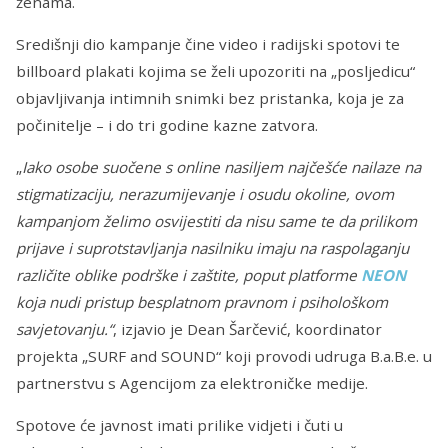
ženama.
Središnji dio kampanje čine video i radijski spotovi te
billboard plakati kojima se želi upozoriti na „posljedicu“
objavljivanja intimnih snimki bez pristanka, koja je za
počinitelje – i do tri godine kazne zatvora.
„
Iako osobe suočene s online nasiljem najčešće nailaze na
stigmatizaciju, nerazumijevanje i osudu okoline, ovom
kampanjom želimo osvijestiti da nisu same te da prilikom
prijave i suprotstavljanja nasilniku imaju na raspolaganju
različite oblike podrške i zaštite, poput platforme
NEON
koja nudi pristup besplatnom pravnom i psihološkom
savjetovanju.“
, izjavio je Dean Šarčević, koordinator
projekta „SURF and SOUND“ koji provodi udruga B.a.B.e. u
partnerstvu s Agencijom za elektroničke medije.
Spotove će javnost imati prilike vidjeti i čuti u