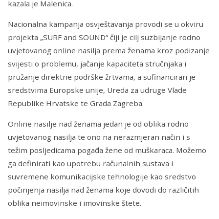
kazala je Malenica.
Nacionalna kampanja osvještavanja provodi se u okviru
projekta „SURF and SOUND“ čiji je cilj suzbijanje rodno
uvjetovanog online nasilja prema ženama kroz podizanje
svijesti o problemu, jačanje kapaciteta stručnjaka i
pružanje direktne podrške žrtvama, a sufinanciran je
sredstvima Europske unije, Ureda za udruge Vlade
Republike Hrvatske te Grada Zagreba.
Online nasilje nad ženama jedan je od oblika rodno
uvjetovanog nasilja te ono na nerazmjeran način i s
težim posljedicama pogađa žene od muškaraca. Možemo
ga definirati kao upotrebu računalnih sustava i
suvremene komunikacijske tehnologije kao sredstvo
počinjenja nasilja nad ženama koje dovodi do različitih
oblika neimovinske i imovinske štete.