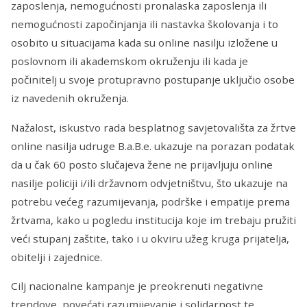
zaposlenja, nemogućnosti pronalaska zaposlenja ili
nemogućnosti započinjanja ili nastavka školovanja i to
osobito u situacijama kada su online nasilju izložene u
poslovnom ili akademskom okruženju ili kada je
počinitelj u svoje protupravno postupanje uključio osobe
iz navedenih okruženja.
Nažalost, iskustvo rada besplatnog savjetovališta za žrtve
online nasilja udruge B.a.B.e. ukazuje na porazan podatak
da u čak 60 posto slučajeva žene ne prijavljuju online
nasilje policiji i/ili državnom odvjetništvu, što ukazuje na
potrebu većeg razumijevanja, podrške i empatije prema
žrtvama, kako u pogledu institucija koje im trebaju pružiti
veći stupanj zaštite, tako i u okviru užeg kruga prijatelja,
obitelji i zajednice.
Cilj nacionalne kampanje je preokrenuti negativne
trendove, povećati razumijevanje i solidarnost te