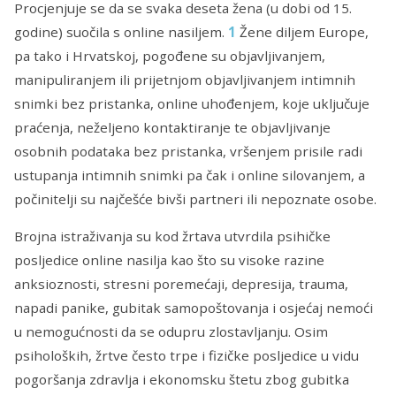
Procjenjuje se da se svaka deseta žena (u dobi od 15.
godine) suočila s online nasiljem.
1
Žene diljem Europe,
pa tako i Hrvatskoj, pogođene su objavljivanjem,
manipuliranjem ili prijetnjom objavljivanjem intimnih
snimki bez pristanka, online uhođenjem, koje uključuje
praćenja, neželjeno kontaktiranje te objavljivanje
osobnih podataka bez pristanka, vršenjem prisile radi
ustupanja intimnih snimki pa čak i online silovanjem, a
počinitelji su najčešće bivši partneri ili nepoznate osobe.
Brojna istraživanja su kod žrtava utvrdila psihičke
posljedice online nasilja kao što su visoke razine
anksioznosti, stresni poremećaji, depresija, trauma,
napadi panike, gubitak samopoštovanja i osjećaj nemoći
u nemogućnosti da se odupru zlostavljanju. Osim
psiholoških, žrtve često trpe i fizičke posljedice u vidu
pogoršanja zdravlja i ekonomsku štetu zbog gubitka