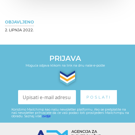
OBJAVLJENO
2. LIPNJA 2022.
PRIJAVA
Moguća odjava klikom na link na dnu naše e-pošte
Koristimo Mailchimp kao našu newsletter platformu. Ako se pretplatite na
naš newsletter prihvaćate da će vaši podaci biti proslijeđeni Mailchimpu na
obradu. Saznaj više
ovdje
.