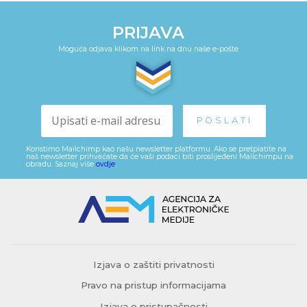
PRIJAVA
Moguća odjava klikom na link na dnu naše e-pošte
Koristimo Mailchimp kao našu newsletter platformu. Ako se pretplatite na
naš newsletter prihvaćate da će vaši podaci biti proslijeđeni Mailchimpu na
obradu. Saznaj više
ovdje
.
Izjava o zaštiti privatnosti
Pravo na pristup informacijama
Izjava o pristupačnosti