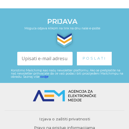
PRIJAVA
Moguća odjava klikom na link na dnu naše e-pošte
Koristimo Mailchimp kao našu newsletter platformu. Ako se pretplatite na
naš newsletter prihvaćate da će vaši podaci biti proslijeđeni Mailchimpu na
obradu. Saznaj više
ovdje
.
Izjava o zaštiti privatnosti
Pravo na pristup informacijama