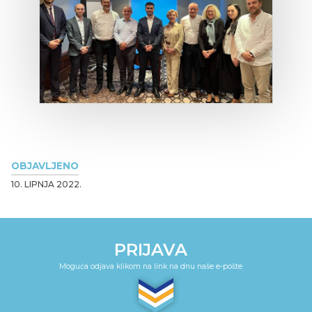
OBJAVLJENO
10. LIPNJA 2022.
PRIJAVA
Moguća odjava klikom na link na dnu naše e-pošte