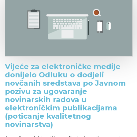
Vijeće za elektroničke medije
donijelo Odluku o dodjeli
novčanih sredstava po Javnom
pozivu za ugovaranje
novinarskih radova u
elektroničkim publikacijama
(poticanje kvalitetnog
novinarstva)