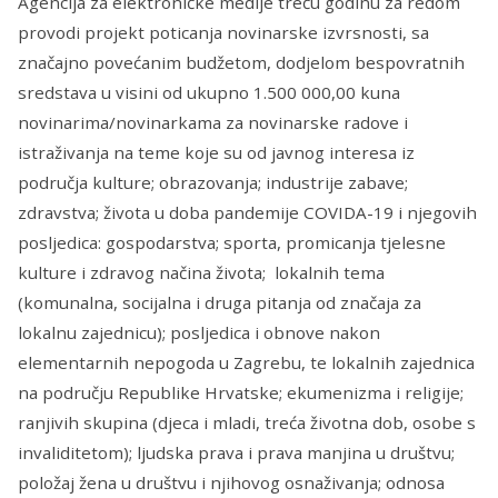
Agencija za elektroničke medije treću godinu za redom
provodi projekt poticanja novinarske izvrsnosti, sa
značajno povećanim budžetom, dodjelom bespovratnih
sredstava u visini od ukupno 1.500 000,00 kuna
novinarima/novinarkama za novinarske radove i
istraživanja na teme koje su od javnog interesa iz
područja kulture; obrazovanja; industrije zabave;
zdravstva; života u doba pandemije COVIDA-19 i njegovih
posljedica: gospodarstva; sporta, promicanja tjelesne
kulture i zdravog načina života; lokalnih tema
(komunalna, socijalna i druga pitanja od značaja za
lokalnu zajednicu); posljedica i obnove nakon
elementarnih nepogoda u Zagrebu, te lokalnih zajednica
na području Republike Hrvatske; ekumenizma i religije;
ranjivih skupina (djeca i mladi, treća životna dob, osobe s
invaliditetom); ljudska prava i prava manjina u društvu;
položaj žena u društvu i njihovog osnaživanja; odnosa