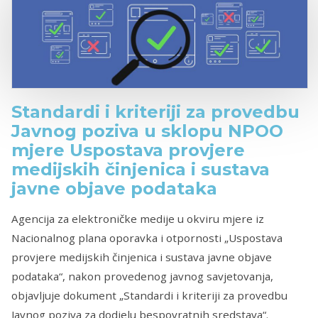
Standardi i kriteriji za provedbu
Javnog poziva u sklopu NPOO
mjere Uspostava provjere
medijskih činjenica i sustava
javne objave podataka
Agencija za elektroničke medije u okviru mjere iz
Nacionalnog plana oporavka i otpornosti „Uspostava
provjere medijskih činjenica i sustava javne objave
podataka“, nakon provedenog javnog savjetovanja,
objavljuje dokument „Standardi i kriteriji za provedbu
Javnog poziva za dodjelu bespovratnih sredstava“.