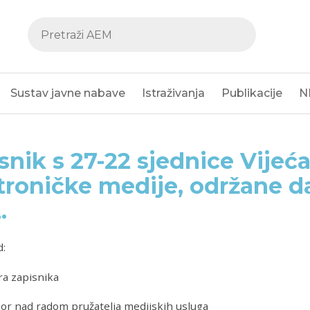
Sustav javne nabave
Istraživanja
Publikacije
N
snik s 27-22 sjednice Vijeća
troničke medije, održane da
.
d:
a zapisnika
 nad radom pružatelja medijskih usluga