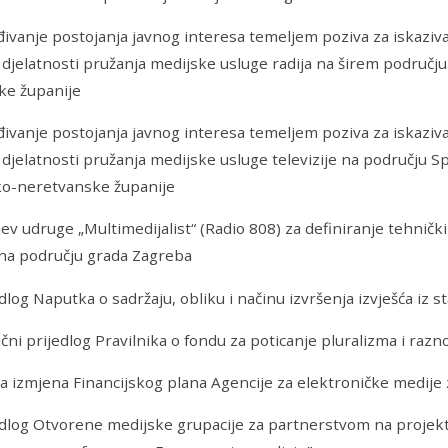
anje postojanja javnog interesa temeljem poziva za iskaziva
 djelatnosti pružanja medijske usluge radija na širem područj
e županije
anje postojanja javnog interesa temeljem poziva za iskaziva
 djelatnosti pružanja medijske usluge televizije na području Sp
o-neretvanske županije
 udruge „Multimedijalist“ (Radio 808) za definiranje tehničk
 na području grada Zagreba
og Naputka o sadržaju, obliku i načinu izvršenja izvješća iz s
 prijedlog Pravilnika o fondu za poticanje pluralizma i razn
izmjena Financijskog plana Agencije za elektroničke medije 
log Otvorene medijske grupacije za partnerstvom na projek