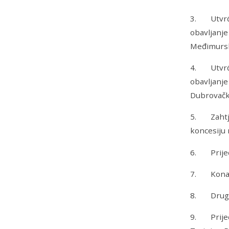
3. Utvrđiv
obavljanje
Međimursk
4. Utvrđiv
obavljanje
Dubrovačk
5. Zahtjev
koncesiju
6. Prijedl
7. Konačni
8. Druga 
9. Prijed