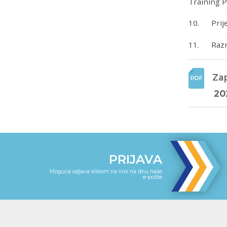
Training 
10. Prijed
11. Raz
Za
20
PRIJAVA
Moguća odjava klikom na link na dnu naše
e-pošte