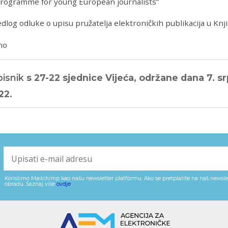
Programme for young European journalists”
log odluke o upisu pružatelja elektroničkih publikacija u Knji
no
pisnik
s 27-22 sjednice Vijeća, održane dana 7. s
22.
Koristimo Mailchimp kao našu newsletter platformu. Ako se pretplatite na naš newslet
obradu. Saznaj više
ovdje
.