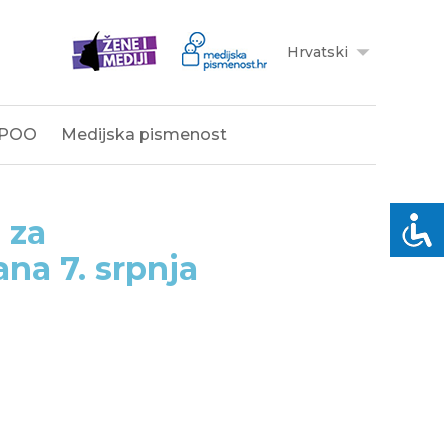
Hrvatski
POO
Medijska pismenost
 za
na 7. srpnja