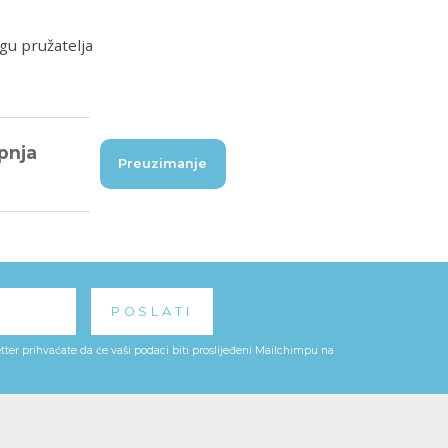
gu pružatelja
rpnja
Preuzimanje
ter prihvaćate da će vaši podaci biti proslijeđeni Mailchimpu na