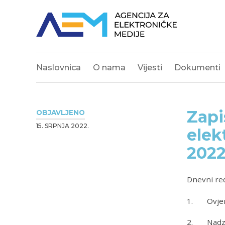
Naslovnica
O nama
Vijesti
Dokumenti
Zapi
OBJAVLJENO
15. SRPNJA 2022.
elek
2022
Dnevni re
1. Ovjer
2. Nadzor