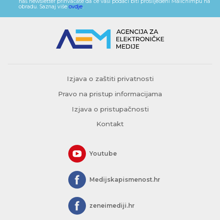
naš newsletter prihvaćate da će vaši podaci biti proslijeđeni Mailchimpu na
obradu. Saznaj više
ovdje
.
Izjava o zaštiti privatnosti
Pravo na pristup informacijama
Izjava o pristupačnosti
Kontakt
Youtube
Medijskapismenost.hr
zeneimediji.hr