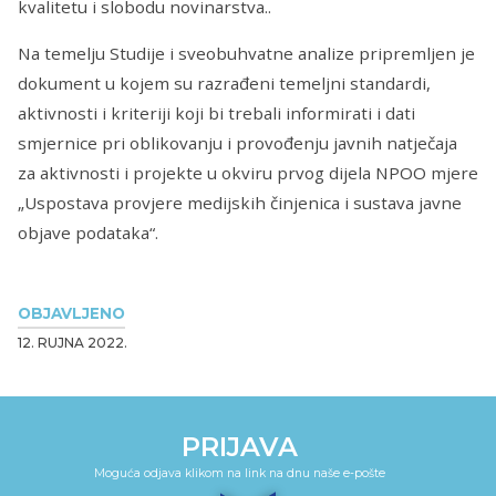
kvalitetu i slobodu novinarstva..
Na temelju Studije i sveobuhvatne analize pripremljen je
dokument u kojem su razrađeni temeljni standardi,
aktivnosti i kriteriji koji bi trebali informirati i dati
smjernice pri oblikovanju i provođenju javnih natječaja
za aktivnosti i projekte u okviru prvog dijela NPOO mjere
„Uspostava provjere medijskih činjenica i sustava javne
objave podataka“.
OBJAVLJENO
12. RUJNA 2022.
PRIJAVA
Moguća odjava klikom na link na dnu naše e-pošte