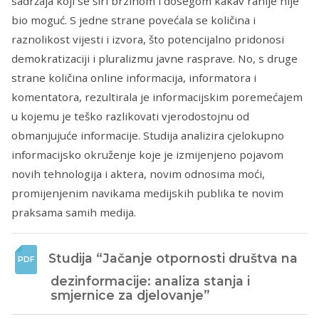
sadržaja koji se širi brzinom i dosegom kakav ranije nije
bio moguć. S jedne strane povećala se količina i
raznolikost vijesti i izvora, što potencijalno pridonosi
demokratizaciji i pluralizmu javne rasprave. No, s druge
strane količina online informacija, informatora i
komentatora, rezultirala je informacijskim poremećajem
u kojemu je teško razlikovati vjerodostojnu od
obmanjujuće informacije. Studija analizira cjelokupno
informacijsko okruženje koje je izmijenjeno pojavom
novih tehnologija i aktera, novim odnosima moći,
promijenjenim navikama medijskih publika te novim
praksama samih medija.
Studija “Jačanje otpornosti društva na 
dezinformacije: analiza stanja i 
smjernice za djelovanje”