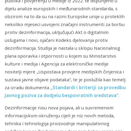
publika i povjerenju u medije iz 2022. te dopunjeno u
dijelu analize europskih i međunarodnih standarda, s
obzirom na to da su na razini Europske unije u proteklih
nekoliko mjeseci usvojeni značajni instrumenti za borbu
protiv dezinformacija, uključujući Akt o digitalnim
uslugama i novi, ojačani Kodeks djelovanja protiv
dezinformacija. Studija je nastala u sklopu Nacionalnog
plana oporavka i otpornosti u kojem su Ministarstvo
kulture i medija i Agencija za elektroničke medije
nositelji mjere „Uspostava provjere medijskih činjenica i
sustava javne objave podataka“, te je poslužila kao temelj
za izradu dokumenta
„Standardi i kriteriji za provedbu
Javnog poziva za dodjelu bespovratnih sredstava“
.
Dezinformacije nisu nova pojava, ali u suvremenom
informacijskom okruženju cijeli je niz novih metoda,
tehnika i tehnologija proizvodnje manipulativnog