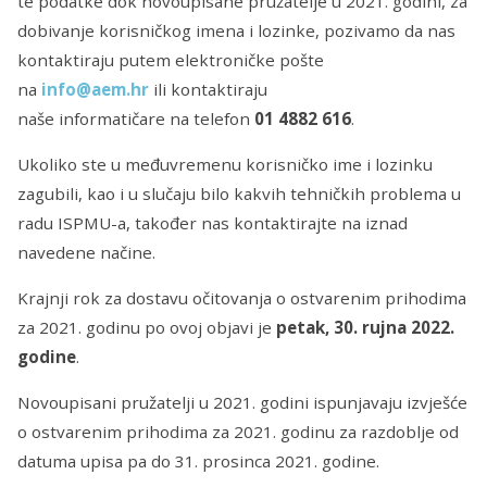
te podatke dok novoupisane pružatelje u 2021. godini, za
dobivanje korisničkog imena i lozinke, pozivamo da nas
kontaktiraju putem elektroničke pošte
na
info@aem.hr
ili kontaktiraju
naše informatičare na telefon
01 4882 616
.
Ukoliko ste u međuvremenu korisničko ime i lozinku
zagubili, kao i u slučaju bilo kakvih tehničkih problema u
radu ISPMU-a, također nas kontaktirajte na iznad
navedene načine.
Krajnji rok za dostavu očitovanja o ostvarenim prihodima
za 2021. godinu po ovoj objavi je
petak, 30.
rujna 2022.
godine
.
Novoupisani pružatelji u 2021. godini ispunjavaju izvješće
o ostvarenim prihodima za 2021. godinu za razdoblje od
datuma upisa pa do 31. prosinca 2021. godine.