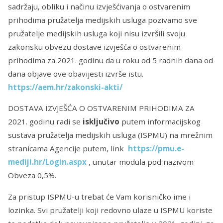
sadržaju, obliku i načinu izvješćivanja o ostvarenim
prihodima pružatelja medijskih usluga pozivamo sve
pružatelje medijskih usluga koji nisu izvršili svoju
zakonsku obvezu dostave izvješća o ostvarenim
prihodima za 2021. godinu da u roku od 5 radnih dana od
dana objave ove obavijesti izvrše istu.
https://aem.hr/zakonski-akti/
DOSTAVA IZVJEŠĆA O OSTVARENIM PRIHODIMA ZA
2021. godinu radi se
isključivo
putem informacijskog
sustava pružatelja medijskih usluga (ISPMU) na mrežnim
stranicama Agencije putem, link
https://pmu.e-
mediji.hr/Login.aspx
, unutar modula pod nazivom
Obveza 0,5%.
Za pristup ISPMU-u trebat će Vam korisničko ime i
lozinka. Svi pružatelji koji redovno ulaze u ISPMU koriste