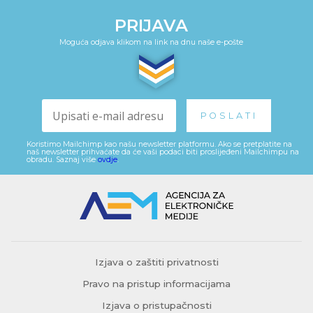
PRIJAVA
Moguća odjava klikom na link na dnu naše e-pošte
Koristimo Mailchimp kao našu newsletter platformu. Ako se pretplatite na
naš newsletter prihvaćate da će vaši podaci biti proslijeđeni Mailchimpu na
obradu. Saznaj više
ovdje
.
Izjava o zaštiti privatnosti
Pravo na pristup informacijama
Izjava o pristupačnosti