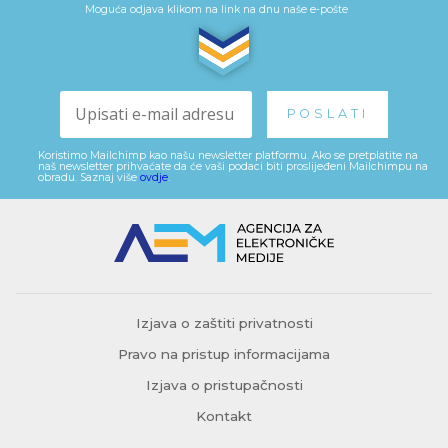
Moguća odjava klikom na link na dnu naše e-pošte
Koristimo Mailchimp kao našu newsletter platformu. Ako se pretplatite na
naš newsletter prihvaćate da će vaši podaci biti proslijeđeni Mailchimpu na
obradu. Saznaj više
ovdje
.
Izjava o zaštiti privatnosti
Pravo na pristup informacijama
Izjava o pristupačnosti
Kontakt