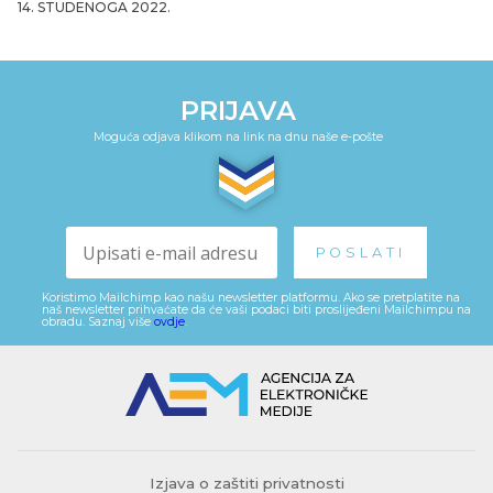
14. STUDENOGA 2022.
PRIJAVA
Moguća odjava klikom na link na dnu naše e-pošte
Koristimo Mailchimp kao našu newsletter platformu. Ako se pretplatite na
naš newsletter prihvaćate da će vaši podaci biti proslijeđeni Mailchimpu na
obradu. Saznaj više
ovdje
.
Izjava o zaštiti privatnosti