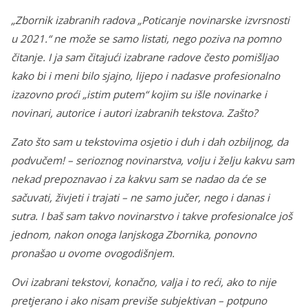
„Zbornik izabranih radova „Poticanje novinarske izvrsnosti
u 2021.“ ne može se samo listati, nego poziva na pomno
čitanje. I ja sam čitajući izabrane radove često pomišljao
kako bi i meni bilo sjajno, lijepo i nadasve profesionalno
izazovno proći „istim putem“ kojim su išle novinarke i
novinari, autorice i autori izabranih tekstova. Zašto?
Zato što sam u tekstovima osjetio i duh i dah ozbiljnog, da
podvučem! – serioznog novinarstva, volju i želju kakvu sam
nekad prepoznavao i za kakvu sam se nadao da će se
sačuvati, živjeti i trajati – ne samo jučer, nego i danas i
sutra. I baš sam takvo novinarstvo i takve profesionalce još
jednom, nakon onoga lanjskoga Zbornika, ponovno
pronašao u ovome ovogodišnjem.
Ovi izabrani tekstovi, konačno, valja i to reći, ako to nije
pretjerano i ako nisam previše subjektivan – potpuno