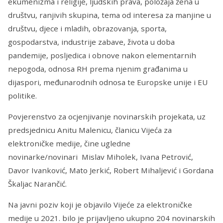
ekumenizma i religije, ljudskih prava, položaja žena u
društvu, ranjivih skupina, tema od interesa za manjine u
društvu, djece i mladih, obrazovanja, sporta,
gospodarstva, industrije zabave, života u doba
pandemije, posljedica i obnove nakon elementarnih
nepogoda, odnosa RH prema njenim građanima u
dijaspori, međunarodnih odnosa te Europske unije i EU
politike.
Povjerenstvo za ocjenjivanje novinarskih projekata, uz
predsjednicu Anitu Malenicu, članicu Vijeća za
elektroničke medije, čine ugledne
novinarke/novinari Mislav Miholek, Ivana Petrović,
Davor Ivanković, Mato Jerkić, Robert Mihaljević i Gordana
Škaljac Narančić.
Na javni poziv koji je objavilo Vijeće za elektroničke
medije u 2021. bilo je prijavljeno ukupno 204 novinarskih