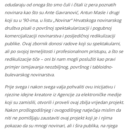
odudaraju od onoga što smo čuli i čitali iz pera poznatih
novinara kao što su Ante Gavranović, Antun Masle i drugi
koji su u ’90-ima, u listu „Novinar“ Hrvatskoga novinarskog
društva pisali o površnoj spektakularizaciji i pogubnoj
komercijalizaciji novinarstva i posljedičnoj redikulizaciji
publike. Ovaj zbornik donosi radove koji su spektakularni,
ali po svojoj temeljitosti i profesionalnom pristupu, a što se
redikulizacije tiče – oni bi nam mogli poslužiti kao pravi
primjer ismijavanja neozbiljnog, površnog i tabloidno-
bulevarskog novinarstva.
Prije svega i nakon svega valja pohvaliti ovu inicijativu i
njezine idejne kreatore iz Agencije za elektroničke medije
koji su zamislili, otvorili i proveli ovaj zbilja vrijedan projekt.
Nakon prošlogodišnjeg i ovogodišnjeg natječaja mislim da
niti ne pomišljaju zaustaviti ovaj projekt koji je i njima
pokazao da su mnogi novinari, ali i šira publika, na njega