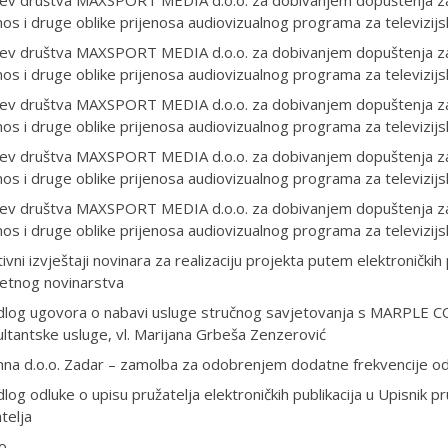
ev društva MAXSPORT MEDIA d.o.o. za dobivanjem dopuštenja za sa
nos i druge oblike prijenosa audiovizualnog programa za televiz
ev društva MAXSPORT MEDIA d.o.o. za dobivanjem dopuštenja za sa
nos i druge oblike prijenosa audiovizualnog programa za televiz
ev društva MAXSPORT MEDIA d.o.o. za dobivanjem dopuštenja za sa
nos i druge oblike prijenosa audiovizualnog programa za televiz
ev društva MAXSPORT MEDIA d.o.o. za dobivanjem dopuštenja za sa
nos i druge oblike prijenosa audiovizualnog programa za televiz
ev društva MAXSPORT MEDIA d.o.o. za dobivanjem dopuštenja za sa
nos i druge oblike prijenosa audiovizualnog programa za televiz
ivni izvještaji novinara za realizaciju projekta putem elektroničkih 
tetnog novinarstva
edlog ugovora o nabavi usluge stručnog savjetovanja s MARPL
ltantske usluge, vl. Marijana Grbeša Zenzerović
na d.o.o. Zadar – zamolba za odobrenjem dodatne frekvencije od
dlog odluke o upisu pružatelja elektroničkih publikacija u Upisnik pru
telja
o