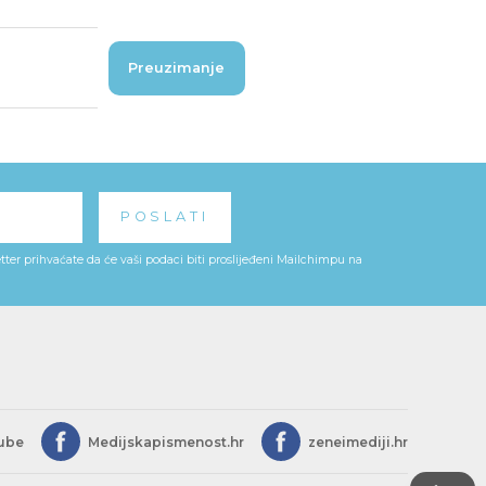
Preuzimanje
ter prihvaćate da će vaši podaci biti proslijeđeni Mailchimpu na
ube
Medijskapismenost.hr
zeneimediji.hr