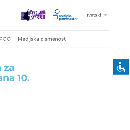
Hrvatski
POO
Medijska pismenost
a za
ana 10.