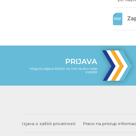
Zap
PRIJAVA
Moguća odjava klikom na link na dnu naše
e-pošte
Izjava o zaštiti privatnosti
Pravo na pristup informa