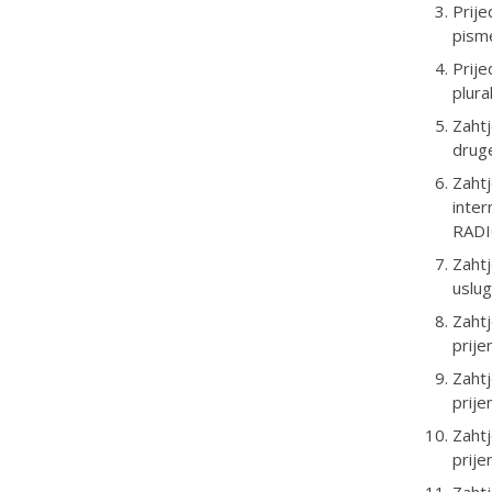
Prije
pism
Prije
plura
Zahtj
druge
Zahtj
inter
RAD
Zahtj
uslug
Zahtj
prije
Zahtj
prije
Zahtj
prije