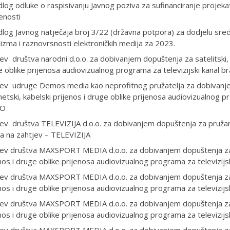
dlog odluke o raspisivanju Javnog poziva za sufinanciranje projek
enosti
dlog Javnog natječaja broj 3/22 (državna potpora) za dodjelu sre
lizma i raznovrsnosti elektroničkih medija za 2023.
ev društva narodni d.o.o. za dobivanjem dopuštenja za satelitski, i
 oblike prijenosa audiovizualnog programa za televizijski kanal b
ev udruge Demos media kao neprofitnog pružatelja za dobivanjem
netski, kabelski prijenos i druge oblike prijenosa audiovizualnog 
IO
ev društva TELEVIZIJA d.o.o. za dobivanjem dopuštenja za pružan
a na zahtjev – TELEVIZIJA
ev društva MAXSPORT MEDIA d.o.o. za dobivanjem dopuštenja za sa
nos i druge oblike prijenosa audiovizualnog programa za televiz
ev društva MAXSPORT MEDIA d.o.o. za dobivanjem dopuštenja za sa
nos i druge oblike prijenosa audiovizualnog programa za televiz
ev društva MAXSPORT MEDIA d.o.o. za dobivanjem dopuštenja za sa
nos i druge oblike prijenosa audiovizualnog programa za televiz