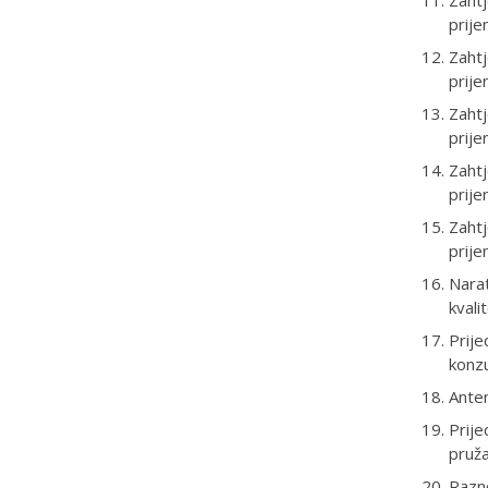
Zahtj
prije
Zahtj
prije
Zahtj
prije
Zahtj
prije
Zahtj
prije
Narat
kvali
Prij
konzu
Anten
Prije
pruža
Razn