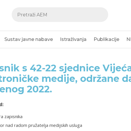
Sustav javne nabave
Istraživanja
Publikacije
N
snik s 42-22 sjednice Vijeć
troničke medije, održane d
enog 2022.
d:
a zapisnika
or nad radom pružatelja medijskih usluga