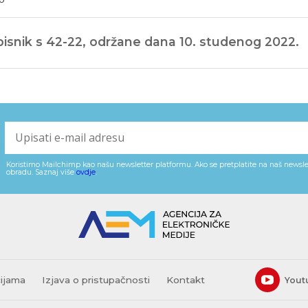
isnik s 42-22, održane dana 10. studenog 2022.
Koristimo Mailchimp kao našu newsletter platformu. Ako se pretplatite na naš newslet
obradu. Saznaj više
ovdje
.
cijama
Izjava o pristupačnosti
Kontakt
Yout